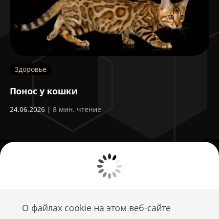
Здоровье
Д
Понос у кошки
Ч
24.06.2026
| 8 мин. чтение
03
О файлах cookie на этом веб-сайте