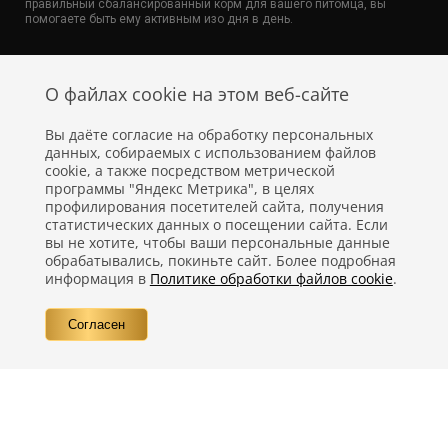
правильный сбалансированный корм для вашего питомца, вы
помогаете быть ему активным изо дня в день.
О файлах cookie на этом веб-сайте
Вы даёте согласие на обработку персональных
данных, собираемых с использованием файлов
cookie, а также посредством метрической
программы "Яндекс Метрика", в целях
профилирования посетителей сайта, получения
статистических данных о посещении сайта. Если
Политика конфиденциальности
вы не хотите, чтобы ваши персональные данные
обрабатывались, покиньте сайт. Более подробная
Правовая информация
информация в
Политике обработки файлов cookie
.
Вопросы
Согласен
Контакты
©
Компания Nestlé, 2026 г. Все права защищены.
®
Владелец товарных знаков:
Société des Produits Nestlé S.A. (Швейцария)