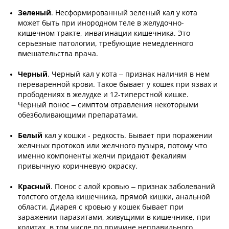
Зеленый
. Несформированный зеленый кал у кота
может быть при инородном теле в желудочно-
кишечном тракте, инвагинации кишечника. Это
серьезные патологии, требующие немедленного
вмешательства врача.
Черный
. Черный кал у кота
– признак наличия в нем
переваренной крови. Такое бывает у кошек при язвах и
прободениях в желудке и 12-типерстной кишке.
Черный понос – симптом отравления некоторыми
обезболивающими препаратами.
Белый
кал у кошки - редкость. Бывает при поражении
желчных протоков или желчного пузыря, потому что
именно компоненты желчи придают фекалиям
привычную коричневую окраску.
Красный
. Понос с алой кровью – признак заболеваний
толстого отдела кишечника, прямой кишки, анальной
области. Диарея с кровью у кошек бывает при
заражении паразитами, живущими в кишечнике, при
колитах, в том числе по причине неправильного