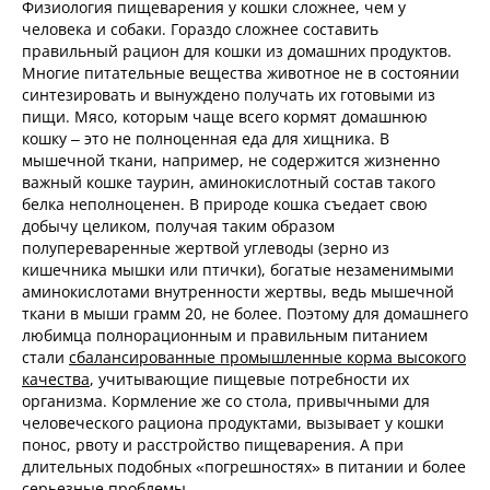
Физиология пищеварения у кошки сложнее, чем у
человека и собаки. Гораздо сложнее составить
правильный рацион для кошки из домашних продуктов.
Многие питательные вещества животное не в состоянии
синтезировать и вынуждено получать их готовыми из
пищи. Мясо, которым чаще всего кормят домашнюю
кошку – это не полноценная еда для хищника. В
мышечной ткани, например, не содержится жизненно
важный кошке таурин, аминокислотный состав такого
белка неполноценен. В природе кошка съедает свою
добычу целиком, получая таким образом
полупереваренные жертвой углеводы (зерно из
кишечника мышки или птички), богатые незаменимыми
аминокислотами внутренности жертвы, ведь мышечной
ткани в мыши грамм 20, не более. Поэтому для домашнего
любимца полнорационным и правильным питанием
стали
сбалансированные промышленные корма высокого
качества
, учитывающие пищевые потребности их
организма. Кормление же со стола, привычными для
человеческого рациона продуктами, вызывает у кошки
понос, рвоту и расстройство пищеварения. А при
длительных подобных «погрешностях» в питании и более
серьезные проблемы.