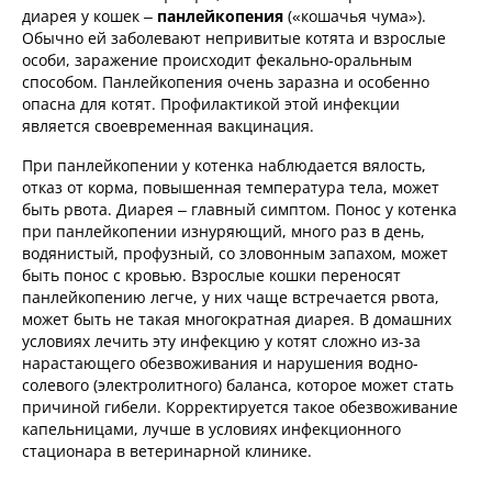
диарея у кошек –
панлейкопения
(«кошачья чума»).
Обычно ей заболевают непривитые котята и взрослые
особи, заражение происходит фекально-оральным
способом. Панлейкопения очень заразна и особенно
опасна для котят. Профилактикой этой инфекции
является своевременная вакцинация.
При панлейкопении у котенка наблюдается вялость,
отказ от корма, повышенная температура тела, может
быть рвота. Диарея – главный симптом. Понос у котенка
при панлейкопении изнуряющий, много раз в день,
водянистый, профузный, со зловонным запахом, может
быть понос с кровью. Взрослые кошки переносят
панлейкопению легче, у них чаще встречается рвота,
может быть не такая многократная диарея. В домашних
условиях лечить эту инфекцию у котят сложно из-за
нарастающего обезвоживания и нарушения водно-
солевого (электролитного) баланса, которое может стать
причиной гибели. Корректируется такое обезвоживание
капельницами, лучше в условиях инфекционного
стационара в ветеринарной клинике.