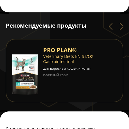
Рекомендуемые продукты
PRO PLAN®
Veterinary Diets EN ST/OX
Gastrointestinal
для взрослых кошек и котят
влажный корм
С трехмесячного возраста котятам проводят