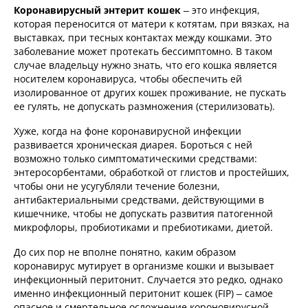
Коронавирусный энтерит кошек
– это инфекция,
которая переносится от матери к котятам, при вязках, на
выставках, при тесных контактах между кошками. Это
заболевание может протекать бессимптомно. В таком
случае владельцу нужно знать, что его кошка является
носителем коронавируса, чтобы обеспечить ей
изолированное от других кошек проживание, не пускать
ее гулять, не допускать размножения (стерилизовать).
Хуже, когда на фоне коронавирусной инфекции
развивается хроническая диарея. Бороться с ней
возможно только симптоматическими средствами:
энтеросорбентами, обработкой от глистов и простейших,
чтобы они не усугубляли течение болезни,
антибактериальными средствами, действующими в
кишечнике, чтобы не допускать развития патогенной
микрофлоры, пробиотиками и пребиотиками, диетой.
До сих пор не вполне понятно, каким образом
коронавирус мутирует в организме кошки и вызывает
инфекционный перитонит. Случается это редко, однако
именно инфекционный перитонит кошек (FIP) – самое
опасное и смертельное осложнение короновирусной