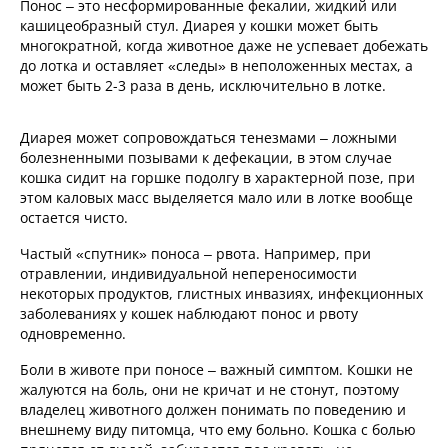
Понос – это несформированные фекалии, жидкий или
кашицеобразный стул. Диарея у кошки может быть
многократной, когда животное даже не успевает добежать
до лотка и оставляет «следы» в неположенных местах, а
может быть 2-3 раза в день, исключительно в лотке.
Диарея может сопровождаться тенезмами – ложными
болезненными позывами к дефекации, в этом случае
кошка сидит на горшке подолгу в характерной позе, при
этом каловых масс выделяется мало или в лотке вообще
остается чисто.
Частый «спутник» поноса – рвота. Например, при
отравлении, индивидуальной непереносимости
некоторых продуктов, глистных инвазиях, инфекционных
заболеваниях у кошек наблюдают понос и рвоту
одновременно.
Боли в животе при поносе – важный симптом. Кошки не
жалуются на боль, они не кричат и не стонут, поэтому
владелец животного должен понимать по поведению и
внешнему виду питомца, что ему больно. Кошка с болью