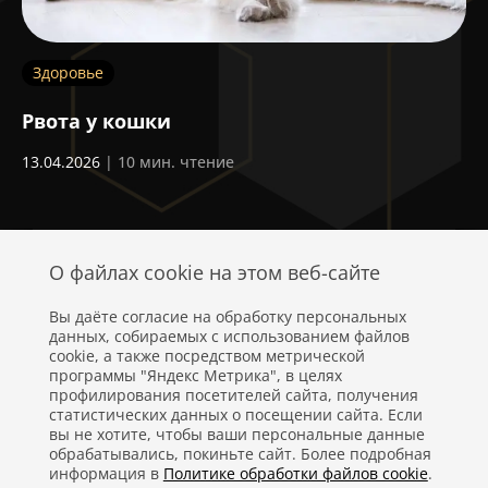
Здоровье
З
Рвота у кошки
С
о
13.04.2026
| 10 мин. чтение
с
24
О файлах cookie на этом веб-сайте
Вы даёте согласие на обработку персональных
данных, собираемых с использованием файлов
cookie, а также посредством метрической
программы "Яндекс Метрика", в целях
профилирования посетителей сайта, получения
статистических данных о посещении сайта. Если
Политика конфиденциальности
вы не хотите, чтобы ваши персональные данные
обрабатывались, покиньте сайт. Более подробная
Правовая информация
информация в
Политике обработки файлов cookie
.