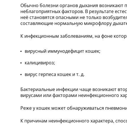
Обычно болезни органов дыхания возникают п
неблагоприятных факторов. В результате есте
неё становятся опасными не только возбудите
составляющие нормальную микрофлору дыхате
К инфекционным заболеваниям, на фоне которы
вирусный иммунодефицит кошек;
калицивироз;
вирус герпеса кошек и т. д.
Бактериальные инфекции чаще возникают втор
вирусами или факторами неинфекционного хар
Реже у кошек может обнаруживаться пневмони
К причинам неинфекционного характера, спос