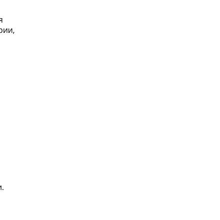
я
рии,
.