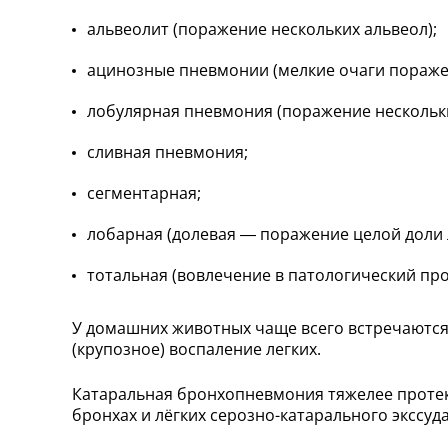
альвеолит (поражение нескольких альвеол);
ацинозные пневмонии (мелкие очаги пораже
лобулярная пневмония (поражение нескольки
сливная пневмония;
сегментарная;
лобарная (долевая — поражение целой доли л
тотальная (вовлечение в патологический проц
У домашних животных чаще всего встречаются
(крупозное) воспаление легких.
Катаральная бронхопневмония тяжелее протек
бронхах и лёгких серозно-катарального экссуд