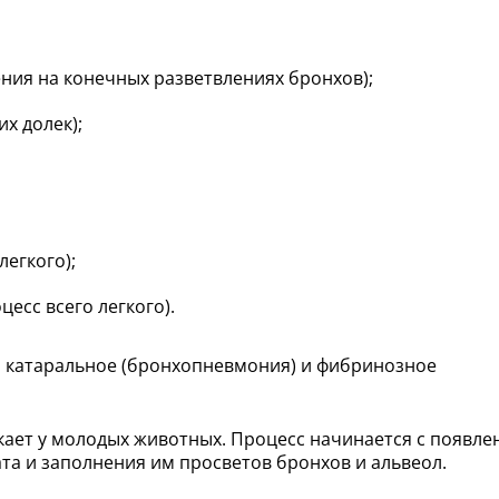
ния на конечных разветвлениях бронхов);
х долек);
егкого);
есс всего легкого).
 катаральное (бронхопневмония) и фибринозное
ает у молодых животных. Процесс начинается с появле
ата и заполнения им просветов бронхов и альвеол.