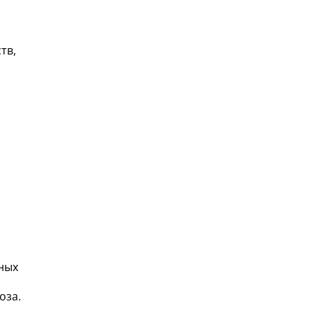
тв,
ных
оза.