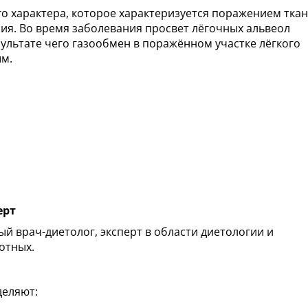
о характера, которое характеризуется поражением тка
ия. Во время заболевания просвет лёгочных альвеол
зультате чего газообмен в поражённом участке лёгкого
ым.
ерт
й врач-диетолог, эксперт в области диетологии и
отных.
деляют: