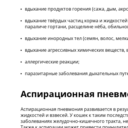
вдыхание продуктов горения (сажа, дым, акро
вдыхание твёрдых частиц корма и жидкостей
параличе гортани, расщелине нёба, обильной
вдыхание инородных тел (семян, волос, мелк
вдыхание агрессивных химических веществ, 
аллергические реакции;
паразитарные заболевания дыхательных путей
Аспирационная пневм
Аспирационная пневмония развивается в резу
жидкостей и взвесей. У кошек к таким послед
заболеваниях желудочно-кишечного тракта, не
Также к аспирации может привести принудител