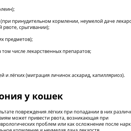
леин);
 (при принудительном кормлении, неумелой даче лекарс
 рвоте, срыгивании);
их предметов);
в том числе лекарственных препаратов;
 и лёгких (миграция личинок аскарид, капилляриоз).
ония у кошек
льтате повреждения лёгких при попадании в них различ
ствиям может привести рвота, возникающая при
врологических проблем или как осложнение после нарк
ьное кормление и неумелая дача лекарств.