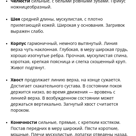
Челюсти
сильные, с белыми ровными зубами. Прикус
ножницеобразный.
Шея
средней длины,
мускулистая, с плотно
прилегающей кожей. Широкая у основания. Загривок
выражен слабо.
Корпус
гармоничный, немного вытянутый. Линия
верха чуть наклонная. Глубокая, в меру широкая грудь,
хорошо изогнутые ребра. Прочная, мускулистая спина,
короткая, крепкая поясница и слегка скошенный круп.
Живот подтянут.
Хвост
продолжает линию верха, на конце сужается.
Достигает скакательного сустава. В состоянии покоя
держится низко, во время движения — вровень с
линией верха. В возбужденном состоянии может
держаться вертикально. Загнутый хвост считается
пороком.
Конечности
сильные, прямые, с крепким костяком.
Постав передних в меру широкий. Пясти короткие,
мощные. Плечи мускулистые, лопатки отведены назад.