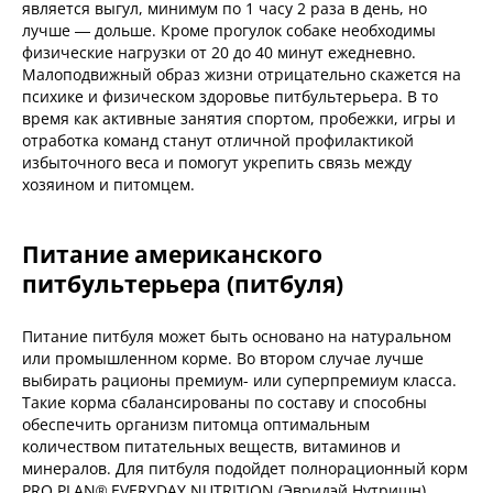
является выгул, минимум по 1 часу 2 раза в день, но
лучше — дольше. Кроме прогулок собаке необходимы
физические нагрузки от 20 до 40 минут ежедневно.
Малоподвижный образ жизни отрицательно скажется на
психике и физическом здоровье питбультерьера. В то
время как активные занятия спортом, пробежки, игры и
отработка команд станут отличной профилактикой
избыточного веса и помогут укрепить связь между
хозяином и питомцем.
Питание американского
питбультерьера (питбуля)
Питание питбуля может быть основано на натуральном
или промышленном корме. Во втором случае лучше
выбирать рационы премиум- или суперпремиум класса.
Такие корма сбалансированы по составу и способны
обеспечить организм питомца оптимальным
количеством питательных веществ, витаминов и
минералов. Для питбуля подойдет полнорационный корм
PRO PLAN® EVERYDAY NUTRITION
(Эвридэй Нутришн),