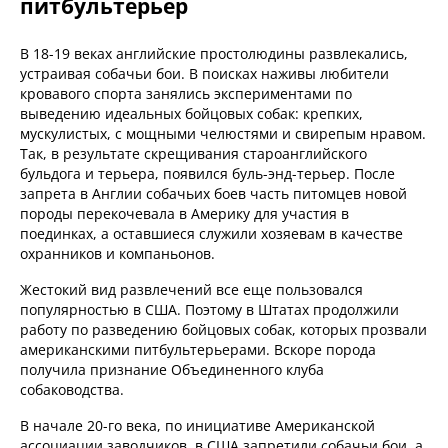
питбультерьер
В 18-19 веках английские простолюдины развлекались,
устраивая собачьи бои. В поисках наживы любители
кровавого спорта занялись экспериментами по
выведению идеальных бойцовых собак: крепких,
мускулистых, с мощными челюстями и свирепым нравом.
Так, в результате скрещивания староанглийского
бульдога и терьера, появился буль-энд-терьер. После
запрета в Англии собачьих боев часть питомцев новой
породы перекочевала в Америку для участия в
поединках, а оставшиеся служили хозяевам в качестве
охранников и компаньонов.
Жестокий вид развлечений все еще пользовался
популярностью в США. Поэтому в Штатах продолжили
работу по разведению бойцовых собак, которых прозвали
американскими питбультерьерами. Вскоре порода
получила признание Объединенного клуба
собаководства.
В начале 20-го века, по инициативе Американской
ассоциации заводчиков, в США запретили собачьи бои, а