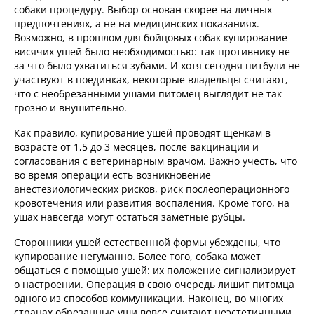
собаки процедуру. Выбор основан скорее на личных
предпочтениях, а не на медицинских показаниях.
Возможно, в прошлом для бойцовых собак купирование
висячих ушей было необходимостью: так противнику не
за что было ухватиться зубами. И хотя сегодня питбули не
участвуют в поединках, некоторые владельцы считают,
что с необрезанными ушами питомец выглядит не так
грозно и внушительно.
Как правило, купирование ушей проводят щенкам в
возрасте от 1,5 до 3 месяцев, после вакцинации и
согласования с ветеринарным врачом. Важно учесть, что
во время операции есть возникновение
анестезиологических рисков, риск послеоперационного
кровотечения или развития воспаления. Кроме того, на
ушах навсегда могут остаться заметные рубцы.
Сторонники ушей естественной формы убеждены, что
купирование негуманно. Более того, собака может
общаться с помощью ушей: их положение сигнализирует
о настроении. Операция в свою очередь лишит питомца
одного из способов коммуникации. Наконец, во многих
странах обрезанные уши вовсе считают неэстетичными.