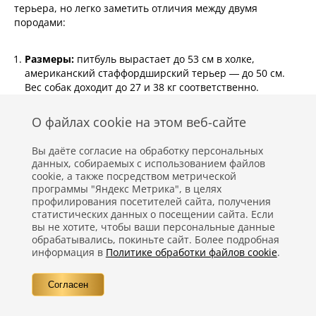
терьера, но легко заметить отличия между двумя
породами:
Размеры:
питбуль вырастает до 53 см в холке,
американский стаффордширский терьер — до 50 см.
Вес собак доходит до 27 и 38 кг соответственно.
Мочка носа:
у питбультерьера может быть любого
О файлах cookie на этом веб-сайте
цвета, в зависимости от окраса, в то время как у
стаффордширского терьера — только черного.
Вы даёте согласие на обработку персональных
данных, собираемых с использованием файлов
Телосложение:
у питбуля легче костяк и не такая
cookie, а также посредством метрической
широкая грудная клетка, как у стаффорда. У последнего
программы "Яндекс Метрика", в целях
мощная и мускулистая грудь, крупные лапы и
профилирования посетителей сайта, получения
статистических данных о посещении сайта. Если
приземистый корпус.
вы не хотите, чтобы ваши персональные данные
обрабатывались, покиньте сайт. Более подробная
Когти:
у американского стаффордширского терьера
информация в
Политике обработки файлов cookie
.
всегда белого цвета, у питбуля — черного.
Строение морды:
у
стаффорда лицевая часть черепа
Согласен
шире, квадратной формы, с выраженными стопом,
скулами и жевательными мышцами.