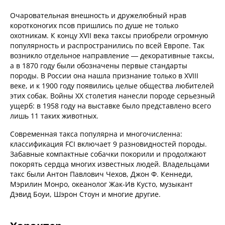
Очаровательная внешность и дружелюбный нрав
коротконогих псов пришлись по душе не только
охотникам. К концу XVII века таксы приобрели огромную
популярность и распространились по всей Европе. Так
возникло отдельное направление — декоративные таксы,
а в 1870 году были обозначены первые стандарты
породы. В России она нашла признание только в XVIII
веке, и к 1900 году появились целые общества любителей
этих собак. Войны ХХ столетия нанесли породе серьезный
ущерб: в 1958 году на выставке было представлено всего
лишь 11 таких животных.
Современная такса популярна и многочисленна:
классификация FCI включает 9 разновидностей породы.
Забавные компактные собачки покорили и продолжают
покорять сердца многих известных людей. Владельцами
такс были Антон Павлович Чехов, Джон Ф. Кеннеди,
Мэрилин Монро, океанолог Жак-Ив Кусто, музыкант
Дэвид Боуи, Шэрон Стоун и многие другие.