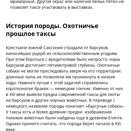
мраморный. Другой окрас или наличие белых пятен не
позволят таксе участвовать в выставках.
История породы. Охотничье
прошлое таксы
Крестьяне южной Саксонии страдали от барсуков,
наносивших ущерб их сельскохозяйственным угодьям.
При этом бороться с вредителями было непросто: норы
барсуков достигают пятиметровой глубины. Охотничьи
собаки не могли преследовать зверя на его территории:
длинные лапы не позволяли им проникнуть в низкие
ходы. Намного лучше с этой задачей справлялись
коротконогие бракки — немецкие гончие. Именно от них
в XVI веке вывели предка современной таксы для охоты
на барсуков и других норных животных. В переводе с
немецкого название породы означает «барсучья собака».
У таксы есть и более древние предки: изображения
похожих животных были найдены еще в древнем Египте.
Однако принято считать, что порода берет начало в XVI
веке.