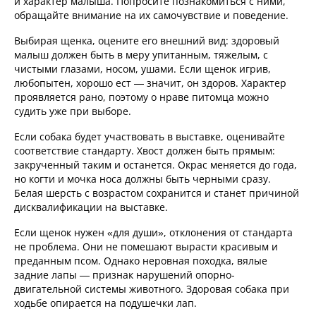
и характер малыша. Попросите познакомиться с ними,
обращайте внимание на их самочувствие и поведение.
Выбирая щенка, оцените его внешний вид: здоровый
малыш должен быть в меру упитанным, тяжелым, с
чистыми глазами, носом, ушами. Если щенок игрив,
любопытен, хорошо ест — значит, он здоров. Характер
проявляется рано, поэтому о нраве питомца можно
судить уже при выборе.
Если собака будет участвовать в выставке, оценивайте
соответствие стандарту. Хвост должен быть прямым:
закрученный таким и останется. Окрас меняется до года,
но когти и мочка носа должны быть черными сразу.
Белая шерсть с возрастом сохранится и станет причиной
дисквалификации на выставке.
Если щенок нужен «для души», отклонения от стандарта
не проблема. Они не помешают вырасти красивым и
преданным псом. Однако неровная походка, вялые
задние лапы — признак нарушений опорно-
двигательной системы животного. Здоровая собака при
ходьбе опирается на подушечки лап.