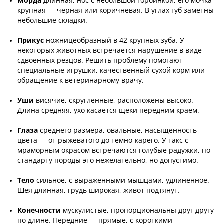
Морда
длинная, нос с небольшой горбинкой, его мочка
крупная — черная или коричневая. В углах губ заметны
небольшие складки.
Прикус
ножницеобразный в 42 крупных зуба. У
некоторых животных встречается нарушение в виде
сдвоенных резцов. Решить проблему помогают
специальные игрушки, качественный сухой корм или
обращение к ветеринарному врачу.
Уши
висячие, скругленные, расположены высоко.
Длина средняя, ухо касается щеки передним краем.
Глаза
среднего размера, овальные, насыщенность
цвета — от рыжеватого до темно-карего. У такс с
мраморным окрасом встречаются голубые радужки, по
стандарту породы это нежелательно, но допустимо.
Тело
сильное, с выраженными мышцами, удлиненное.
Шея длинная, грудь широкая, живот подтянут.
Конечности
мускулистые, пропорциональны друг другу
по длине. Передние — прямые, с короткими