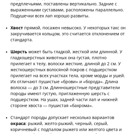
предплечьями, поставлены вертикально. Задние с
выраженными суставами, расположены параллельно.
Подушечки всех лап хорошо развиты.
Хвост
прямой, посажен невысоко. У некоторых такс он
закручивается кольцом, это считается отклонением от
стандарта.
Шерсть
может быть гладкой, жесткой или длинной. У
гладкошерстных животных она густая, плотно
прилегает к телу, волоски жесткие, длиной до 2 см. У
жесткошерстных волосяной покров с подшерстком
прилегает на всех участках тела, кроме морды и ушей.
Их отличают пушистые «брови» и «борода». Длина
волоска — до 3 см. Длинношерстные представители
породы имеют густую, приглаженную шерсть с
подшерстком. На ушах, задней части лап и нижней
стороне хвоста — пушистая «бахрома».
Стандарт породы допускает несколько вариантов
окраса
: рыжий, желто-рыжий, черный, серый,
коричневый с подпалом рыжего или желтого цвета и