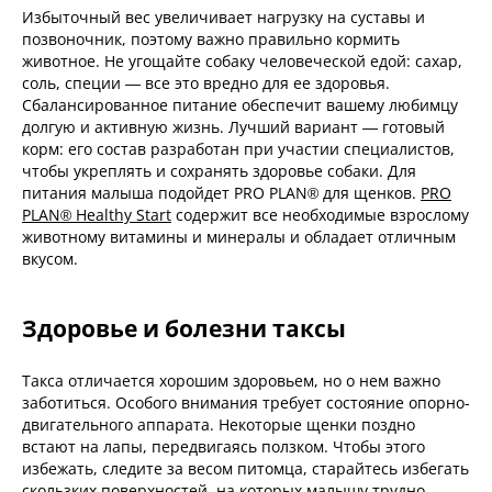
Избыточный вес увеличивает нагрузку на суставы и
позвоночник, поэтому важно правильно кормить
животное. Не угощайте собаку человеческой едой: сахар,
соль, специи — все это вредно для ее здоровья.
Сбалансированное питание обеспечит вашему любимцу
долгую и активную жизнь. Лучший вариант — готовый
корм: его состав разработан при участии специалистов,
чтобы укреплять и сохранять здоровье собаки. Для
питания малыша подойдет PRO PLAN® для щенков.
PRO
PLAN® Healthy Start
содержит все необходимые взрослому
животному витамины и минералы и обладает отличным
вкусом.
Здоровье и болезни таксы
Такса отличается хорошим здоровьем, но о нем важно
заботиться. Особого внимания требует состояние опорно-
двигательного аппарата. Некоторые щенки поздно
встают на лапы, передвигаясь ползком. Чтобы этого
избежать, следите за весом питомца, старайтесь избегать
скользких поверхностей, на которых малышу трудно