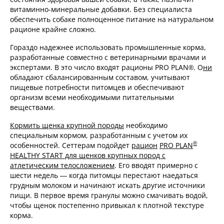
витаминно-минеральные добавки. Без специалиста
обеспечить собаке полноценное питание на натуральном
рационе крайне сложно.
Гораздо надежнее использовать промышленные корма,
разработанные совместно с ветеринарными врачами и
экспертами. В это число входят рационы PRO PLAN®. О
ни
обладают сбалансированным составом, учитывают
пищевые потребности питомцев и обеспечивают
организм всеми необходимыми питательными
веществами.
Кормить щенка крупной породы
необходимо
специальным кормом, разработанным с учетом их
®
особенностей. Сеттерам подойдет
рацион
PRO PLAN
HEALTHY START для щенков крупных пород с
атлетическим телосложением
. Его вводят примерно с
шести недель — когда питомцы перестают наедаться
грудным молоком и начинают искать другие источники
пищи. В первое время гранулы можно смачивать водой,
чтобы щенок постепенно привыкал к плотной текстуре
корма.