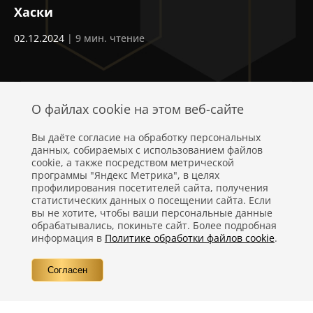
Хаски
Д
02.12.2024
| 9 мин. чтение
24
О файлах cookie на этом веб-сайте
Вы даёте согласие на обработку персональных
данных, собираемых с использованием файлов
cookie, а также посредством метрической
программы "Яндекс Метрика", в целях
профилирования посетителей сайта, получения
статистических данных о посещении сайта. Если
Политика конфиденциальности
вы не хотите, чтобы ваши персональные данные
обрабатывались, покиньте сайт. Более подробная
Правовая информация
информация в
Политике обработки файлов cookie
.
Вопросы
Согласен
Контакты
©
Компания Nestlé, 2026 г. Все права защищены.