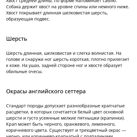
Хвост средней длины, по форме напоминает саблю.
Собака держит хвост на уровне спины или немного ниже.
Хвост покрывает длинная шелковистая шерсть,
образующая подвес.
Шерсть
Шерсть длинная, шелковистая и слегка волнистая. На
голове и снаружи ног шерсть короткая, плотно прилегает
к коже. На ушах, задней стороне ног и хвосте образует
обильные очесы.
Окрасы английского сеттера
Стандарт породы допускает разнообразные крапчатые
расцветки, в которых сочетается белый цвет основной
шерсти и густо усеянные мелкие пятнышки (крапинки).
Крап может быть черного, оранжевого, лимонного,
коричневого цвета. Существует и трехцветный окрас —
черно- или коричнево-крапчатый с подпалинами.