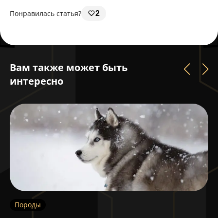
Понравилась статья?
2
Вам также может быть
интересно
Породы
П