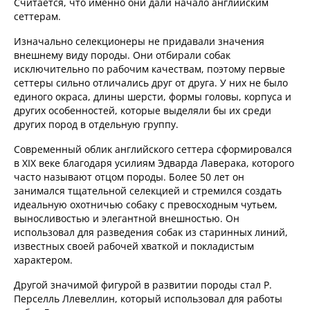
Считается, что именно они дали начало английским
сеттерам.
Изначально селекционеры не придавали значения
внешнему виду породы. Они отбирали собак
исключительно по рабочим качествам, поэтому первые
сеттеры сильно отличались друг от друга. У них не было
единого окраса, длины шерсти, формы головы, корпуса и
других особенностей, которые выделяли бы их среди
других пород в отдельную группу.
Современный облик английского сеттера сформировался
в XIX веке благодаря усилиям Эдварда Лаверака, которого
часто называют отцом породы. Более 50 лет он
занимался тщательной селекцией и стремился создать
идеальную охотничью собаку с превосходным чутьем,
выносливостью и элегантной внешностью. Он
использовал для разведения собак из старинных линий,
известных своей рабочей хваткой и покладистым
характером.
Другой значимой фигурой в развитии породы стал Р.
Перселль Ллевеллин, который использовал для работы