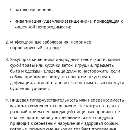
патологии печени;
инвагинация (ущемление) кишечника, приводящая к
кишечной непроходимости;
Инфекционные заболевания, например,
парвовирусный
энтерит
;
Закупорка кишечника инородным телом (кости, комки
сухой травы или кусочки веток, игрушки, предметы
быта и одежды). Владельца должно насторожить, если
собака принимает пищу, но при этом отсутствует
дефекация, а живот становится плотным, слышны звуки
бурления, урчания;
Пищевая гиперчувствительность
или непереносимость
какого-то компонента в рационе. Несмотря на то, что
разовый прием неподходящей пищи, как правило, не
опасен, длительное употребление такого продукта
приводит к серьезным нарушениям здоровья собаки,
которые, помимо смены корма требуют проведения