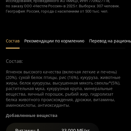
исследования, проведенного АО «МИЦ», ИНН 7709027118,
по заказу ООО «Нестле Россия» в 2025 г. Выборка: 307 человек.
География: Россия, города с населением от 500 тыс. чел.
Состав
Рекомендации по кормлению
Перевод на рацион
Состав:
Ягненок высокого качества (включая легкие и печень)
(20%), сухой белок птицы, рис (16%), кукуруза, животные
жиры, белок кукурузы, высушенная мякоть свеклы*(5%),
растительная мука, кукурузная крупа, минеральные
вещества, яичный порошок, рыбий жир, гидролизат
белка животного происхождения, дрожжи, витамины,
аминокислоты, антиоксиданты.
Добавленные вещества
Витамин A
33 000 МЕ/кг