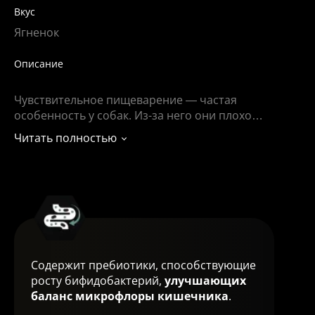
Вкус
Ягненок
Описание
Чувствительное пищеварение — частая
особенность у собак. Из-за него они плохо
усваивают обычный рацион, который подходит
Читать полностью
другим собакам. Неправильное питание вызывает
проблемы: нарушения работы ЖКТ, вздутие
живота, диарею и метеоризм. Поэтому для
питомцев с чувствительным пищеварением важно
подобрать специальный корм, который легко
усваивается и способствует улучшению баланса
микрофлоры кишечника.
Содержит пребиотики, способствующие
росту бифидобактерий,
улучшающих
баланс микрофлоры кишечника
.