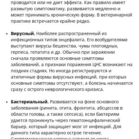
проводится или не дает эффекта. Как правило имеет
размытую симптоматику, развивается медленно и
может принимать хроническую форму. В ветеринарной
практике встречается крайне редко.
Вирусный.
Наиболее распространенный из
инфекционных типов энцефалита. Его возбудителями
выступают вирусы бешенства, чумы плотоядных,
герпеса, гепатита и др. Обычно при заражении
сначала проявляются основные симптомы
заболеваний, а признаки поражения ЦНС возникают на
поздних стадиях. Но иногда регистрируются и
атипичные формы вирусных инфекций, при которых
основные симптомы отсутствуют, а болезнь начинается
сразу с острого неврологического кризиса.
Бактериальный.
Развивается на фоне основного
заболевания (ринита, отита, фронтита, абсцессов в
области головы, а также сепсиса), если бактериям
удается проникнуть через гематоэнцефалический
барьер, который защищает мозг от инфекций. Для
данного типа характерно острое течение.
Симптоматическая картина зависит от места