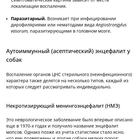
локализации воспаления.
Паразитарный.
Возникает при инфицировании
дирофиляриями или нематодами вида
Angiostrongylus
vasorum,
паразитирующими в головном мозге.
Аутоиммунный (асептический) энцефалит у
собак
Воспаление органов ЦНС стерильного (неинфекционного)
характера также делятся на несколько типов, каждый из
которых следует рассматривать индивидуально.
Некротизирующий менингоэнцефалит (НМЭ)
Это неврологическое заболевание было впервые описано
еще в 1970-х годах и получило название энцефалит
мопсов. Однако позже из учета статистики стало ясно,
что ему подвержены и другие собаки мелких пород: