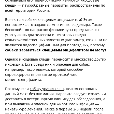
Основными его переносчиками являются иксодовые
клещи — паукообразные паразиты, распространены по
всей территории России.
Болеют ли собаки клещевым энцефалитом? Этим
вопросом часто задаются многие их владельцы. Такое
беспокойство напрасно: флавивирусы представляют
угрозу лишь для человека и некоторых видов
сельскохозяйственных животных (например, коз). Они не
являются видоспецифичными для плотоядных, поэтому
собаки заразиться клещевым энцефалитом не могут
.
Однако иксодовые клещи переносят и множество других
инфекций. Есть среди них и опасные для собак:
например, токсоплазмоз, который способен
спровоцировать развитие протозойного
менингоэнцефалита.
Поэтому если
собаку укусил клещ
, нельзя оставлять
данный факт без внимания. Паразита следует извлечь и
доставить в ветеринарную клинику для обследования, а
при выявлении опасной для животного инфекции —
начать курс лечения. Также в первые 2-3 недели после