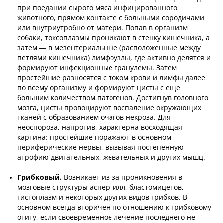
при поедании сырого мяса инфицированного
животного, прямом контакте с больными сородичами
или внутриутробно от матери. Попав в организм
собаки, токсоплазмы проникают в стенку кишечника, а
затем — в мезентериальные (расположенные между
петлями кишечника) лимфоузлы, где активно делятся и
формируют инфекционные гранулемы. Затем
простейшие разносятся с током крови и лимфы далее
по всему организму и формируют цисты с еще
большим количеством патогенов. Достигнув головного
мозга, цисты провоцируют воспаление окружающих
тканей с образованием очагов некроза. Для
неоспороза, напротив, характерна восходящая
картина: простейшие поражают в основном
периферические нервы, вызывая постепенную
атрофию двигательных, жевательных и других мышц.
Грибковый.
Возникает из-за проникновения в
мозговые структуры аспергилл, бластомицетов,
гистоплазм и некоторых других видов грибков. В
основном всегда вторичен по отношению к грибковому
отиту, если своевременное лечение последнего не