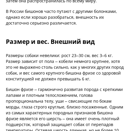
затем она распространилась по всему миру.
В России бишонов часто путают с другими болонками,
однако если хорошо разобраться, внешность их
достаточно серьезно различается.
Размер и вес. Внешний вид
Размеры собаки невелики: рост 23–30 см, вес 3–6 кг.
Размер зависит от пола – кобели немного крупнее, хотя
это не выражено столь сильно, как у многих других пород
собак, и вес самого крупного бишона фризе со здоровой
конституцией не должен превышать 6 кг.
Бишон фризе – гармонично развитая порода с крепкими
лапами и плотным телосложением, голова
пропорциональна телу, уши – свисающие по бокам
морды, глаза строго круглые, близко посаженные. Одним
из самых характерных породных признаков бишона
фризе является его шерсть – она имеет очень плотный
подшерсток, который защищает собак от перепадов
температуры. Остевая шерсть длинная, но не более 10