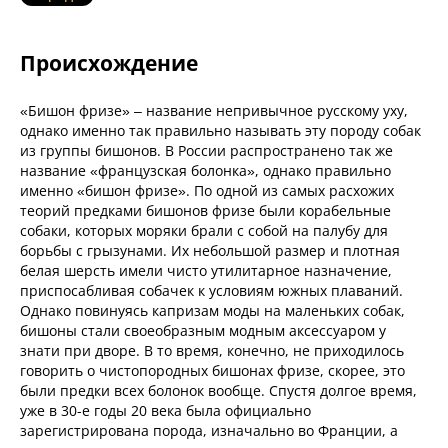
Происхождение
«Бишон фризе» – название непривычное русскому уху,
однако именно так правильно называть эту породу собак
из группы бишонов. В России распространено так же
название «французская болонка», однако правильно
именно «бишон фризе». По одной из самых расхожих
теорий предками бишонов фризе были корабельные
собаки, которых моряки брали с собой на палубу для
борьбы с грызунами. Их небольшой размер и плотная
белая шерсть имели чисто утилитарное назначение,
приспосабливая собачек к условиям южных плаваний.
Однако повинуясь капризам моды на маленьких собак,
бишоны стали своеобразным модным аксессуаром у
знати при дворе. В то время, конечно, не приходилось
говорить о чистопородных бишонах фризе, скорее, это
были предки всех болонок вообще. Спустя долгое время,
уже в 30-е годы 20 века была официально
зарегистрирована порода, изначально во Франции, а