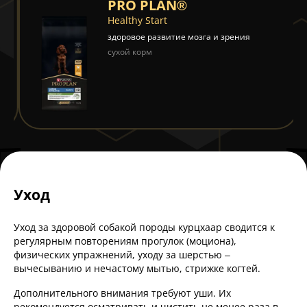
PRO PLAN®
Healthy Start
здоровое развитие мозга и зрения
сухой корм
Уход
Уход за здоровой собакой породы курцхаар сводится к
регулярным повторениям прогулок (моциона),
физических упражнений, уходу за шерстью –
вычесыванию и нечастому мытью, стрижке когтей.
Дополнительного внимания требуют уши. Их
рекомендуется осматривать и чистить не менее раза в