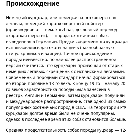
Происхождение
Немецкий курцхаар, или немецкая короткошерстная
легавая, немецкий короткошерстный пойнтер –
(производное от – нем. kurzhaar, дословный перевод –
«короткая шерсть»), — порода охотничьих собак,
выведенная в Германии. Предки современного курцхаара
использовались для охоты на дичь (разнообразную
птицу, кроликов и зайцев). Точное происхождение
породы неизвестно, по наиболее распространенной
версии считается, что курцхаары произошли от старых
немецких легавых, скрещенных с испанскими легавыми.
Современный породный стандарт начал формироваться
во второй половине 18-го века. К концу 19-го – началу 20-
го веков характеристика породы была занесена в
реестры Англии и Германии, затем курцхаары получили
и международное распространение, став одной из самых
популярных охотничьих пород в США. На территории РФ
курцхаары долгое время были не очень популярны,
однако в последнее время этих собак становится больше.
Средняя продолжительность собак породы куцхаар — 12-