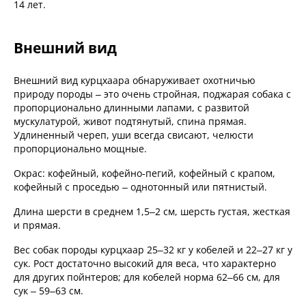
14 лет.
Внешний вид
Внешний вид курцхаара обнаруживает охотничью
природу породы – это очень стройная, поджарая собака с
пропорционально длинными лапами, с развитой
мускулатурой, живот подтянутый, спина прямая.
Удлиненный череп, уши всегда свисают, челюсти
пропорционально мощные.
Окрас: кофейный, кофейно-пегий, кофейный с крапом,
кофейный с проседью – однотонный или пятнистый.
Длина шерсти в среднем 1,5–2 см, шерсть густая, жесткая
и прямая.
Вес собак породы курцхаар 25–32 кг у кобелей и 22–27 кг у
сук. Рост достаточно высокий для веса, что характерно
для других пойнтеров; для кобелей норма 62–66 см, для
сук – 59–63 см.