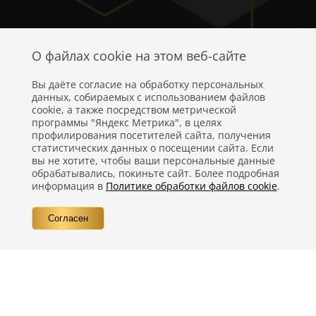
О файлах cookie на этом веб-сайте
Вы даёте согласие на обработку персональных
данных, собираемых с использованием файлов
cookie, а также посредством метрической
программы "Яндекс Метрика", в целях
профилирования посетителей сайта, получения
статистических данных о посещении сайта. Если
Политика конфиденциальности
вы не хотите, чтобы ваши персональные данные
обрабатывались, покиньте сайт. Более подробная
Правовая информация
информация в
Политике обработки файлов cookie
.
Вопросы
Согласен
Контакты
©
Компания Nestlé, 2026 г. Все права защищены.
®
Владелец товарных знаков:
Société des Produits Nestlé S.A. (Швейцария)