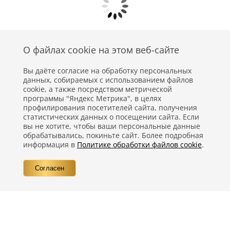
О файлах cookie на этом веб-сайте
Вы даёте согласие на обработку персональных
данных, собираемых с использованием файлов
cookie, а также посредством метрической
программы "Яндекс Метрика", в целях
профилирования посетителей сайта, получения
статистических данных о посещении сайта. Если
Политика конфиденциальности
вы не хотите, чтобы ваши персональные данные
обрабатывались, покиньте сайт. Более подробная
Правовая информация
информация в
Политике обработки файлов cookie
.
Вопросы
Согласен
Контакты
©
Компания Nestlé, 2026 г. Все права защищены.
®
Владелец товарных знаков:
Société des Produits Nestlé S.A. (Швейцария)