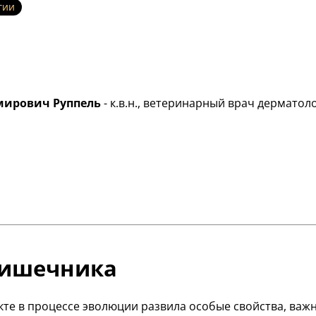
гии
ирович Руппель
- к.в.н., ветеринарный врач дерматоло
кишечника
е в процессе эволюции развила особые свойства, важн