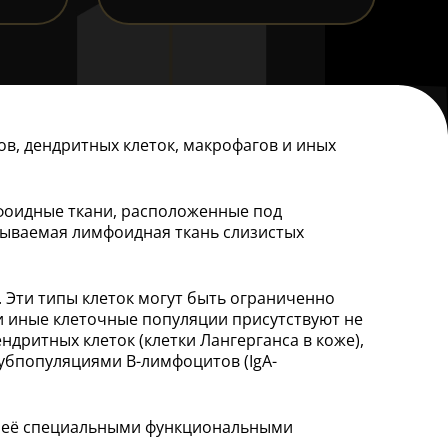
в, дендритных клеток, макрофагов и иных
фоидные ткани, расположенные под
зываемая лимфоидная ткань слизистых
Эти типы клеток могут быть ограниченно
ли иные клеточные популяции присутствуют не
дритных клеток (клетки Лангерганса в коже),
субпопуляциями В-лимфоцитов (IgA-
ся её специальными функциональными