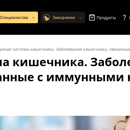
Продукты
. Специалистам
Заводчикам
нная система кишечника. Заболевания кишечника, связанные
а кишечника. Забол
занные с иммунными