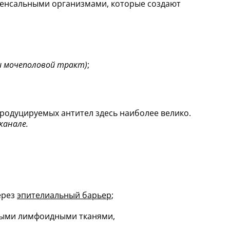
енсальными организмами, которые создают
и мочеполовой тракт)
;
родуцируемых антител здесь наиболее велико.
канале.
ерез
эпителиальный барьер
;
нными лимфоидными тканями,