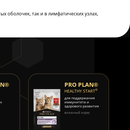
х оболочек, так и в лимфатических узлах,
AN®
PRO PLAN®
®
HEALTHY START
для поддержания
ек
иммунитета и
здорового развития
влажный корм