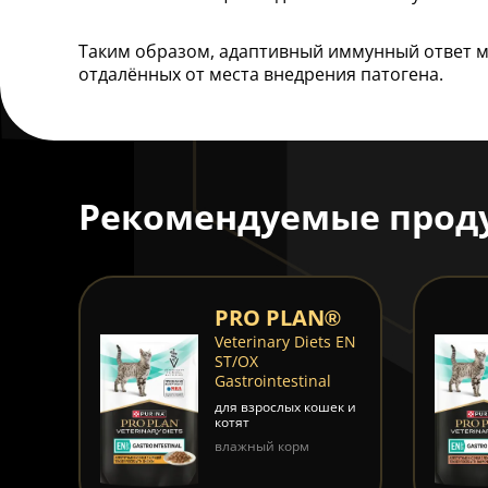
Таким образом, адаптивный иммунный ответ мо
отдалённых от места внедрения патогена.
Рекомендуемые прод
®
PRO PLAN®
®
Veterinary Diets EN
ST/OX
Gastrointestinal
ия
для взрослых кошек и
котят
влажный корм