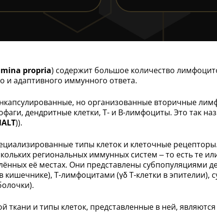
amina propria
) содержит большое количество лимфоцито
о и адаптивного иммунного ответа.
инкапсулированные, но организованные вторичные лим
ги, дендритные клетки, Т- и В-лимфоциты. Это так на
ALT
)).
циализированные типы клеток и клеточные рецепторы. 
скольких региональных иммунных систем – то есть те и
лённых её местах. Они представлены субпопуляциями ден
 кишечнике), Т-лимфоцитами (γδ Т-клетки в эпителии), 
болочки).
й ткани и типы клеток, представленные в ней, являют