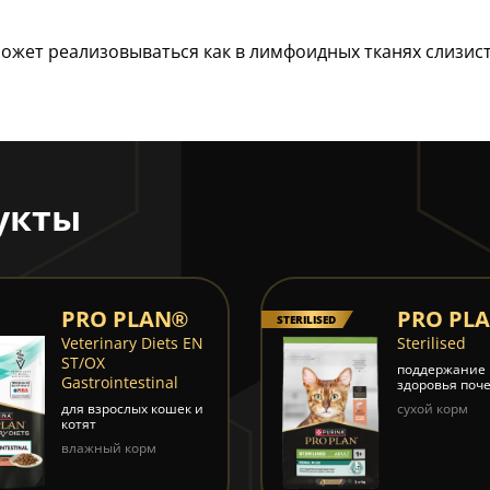
жет реализовываться как в лимфоидных тканях слизисты
укты
PRO PLAN®
PRO PL
STERILISED
Veterinary Diets EN
Sterilised
ST/OX
поддержание
Gastrointestinal
здоровья поч
для взрослых кошек и
сухой корм
котят
влажный корм