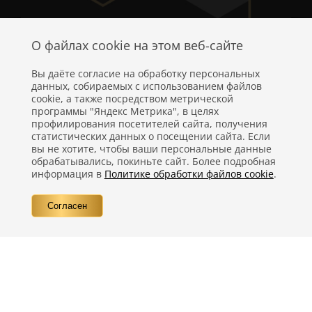
О файлах cookie на этом веб-сайте
Вы даёте согласие на обработку персональных
данных, собираемых с использованием файлов
cookie, а также посредством метрической
программы "Яндекс Метрика", в целях
профилирования посетителей сайта, получения
статистических данных о посещении сайта. Если
Политика конфиденциальности
вы не хотите, чтобы ваши персональные данные
обрабатывались, покиньте сайт. Более подробная
Правовая информация
информация в
Политике обработки файлов cookie
.
Вопросы
Согласен
Контакты
©
Компания Nestlé, 2026 г. Все права защищены.
®
Владелец товарных знаков:
Société des Produits Nestlé S.A. (Швейцария)