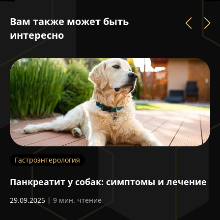
Вам также может быть
интересно
Гастроэнтерология
Г
ка
Панкреатит у собак: симптомы и лечение
В
к
29.09.2025
| 9 мин. чтение
п
03
у