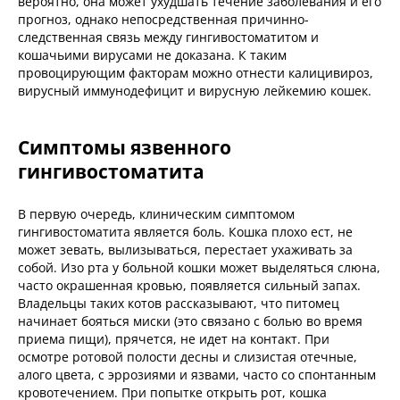
вероятно, она может ухудшать течение заболевания и его
прогноз, однако непосредственная причинно-
следственная связь между гингивостоматитом и
кошачьими вирусами не доказана. К таким
провоцирующим факторам можно отнести калицивироз,
вирусный иммунодефицит и вирусную лейкемию кошек.
Симптомы язвенного
гингивостоматита
В первую очередь, клиническим симптомом
гингивостоматита является боль. Кошка плохо ест, не
может зевать, вылизываться, перестает ухаживать за
собой. Изо рта у больной кошки может выделяться слюна,
часто окрашенная кровью, появляется сильный запах.
Владельцы таких котов рассказывают, что питомец
начинает бояться миски (это связано с болью во время
приема пищи), прячется, не идет на контакт. При
осмотре ротовой полости десны и слизистая отечные,
алого цвета, с эррозиями и язвами, часто со спонтанным
кровотечением. При попытке открыть рот, кошка