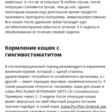
животных. А что же остальные? В любом случае, после
операции становится лучше, чем до нее, однако
некоторым кошкам еще длительное время придется
принимать препараты (например, иммуносупрессивные).
Все кошки после удаления зубов проходят курс
антибиотикотерапии (обычно в течение 3-5 недель) и
обезболивания (в течение первой недели).
Кормление кошек с
гингивостоматитом
В послеоперационный период рекомендуется кормление
влажным кормом, который, с одной стороны,
удовлетворяет потребности ослабленного организма, а с
другой — имеет хорошую вкусовую привлекательность. К
таким рационам относится, например, корм для кошек и
собак PRO PLAN® VETERINARY DIETS CN Convalescence.
Примерно через 2 -3 недели после операции кошка
может вернуться на свой обычный рацион питания,
причем подойдет и сухой корм.
Корм Pro Plan Original для
поддержания здоровья почек с курицей
позволит быстро