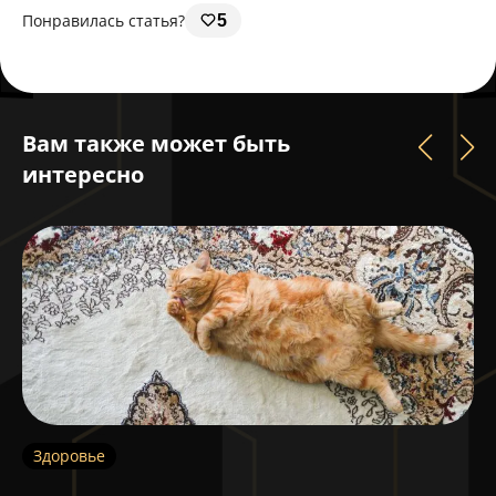
Понравилась статья?
5
Вам также может быть
интересно
Здоровье
З