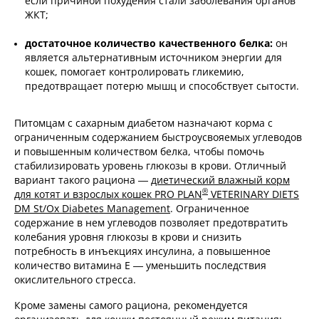
если причиной похудения стали заболевания органов
ЖКТ;
достаточное количество качественного белка:
он
является альтернативным источником энергии для
кошек, помогает контролировать гликемию,
предотвращает потерю мышц и способствует сытости.
Питомцам с сахарным диабетом назначают корма с
ограниченным содержанием быстроусвояемых углеводов
и повышенным количеством белка, чтобы помочь
стабилизировать уровень глюкозы в крови. Отличный
вариант такого рациона —
диетический влажный корм
®
для котят и взрослых кошек PRO PLAN
VETERINARY DIETS
DM St/Ox Diabetes Management
. Ограниченное
содержание в нем углеводов позволяет предотвратить
колебания уровня глюкозы в крови и снизить
потребность в инъекциях инсулина, а повышенное
количество витамина Е — уменьшить последствия
окислительного стресса.
Кроме замены самого рациона, рекомендуется