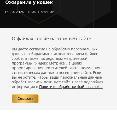
Ожирение у кошек
С
о
09.04.2026
| 8 мин. чтение
24
О файлах cookie на этом веб-сайте
Вы даёте согласие на обработку персональных
данных, собираемых с использованием файлов
cookie, а также посредством метрической
программы "Яндекс Метрика", в целях
профилирования посетителей сайта, получения
статистических данных о посещении сайта. Если
Политика конфиденциальности
вы не хотите, чтобы ваши персональные данные
обрабатывались, покиньте сайт. Более подробная
Правовая информация
информация в
Политике обработки файлов cookie
.
Вопросы
Согласен
Контакты
©
Компания Nestlé, 2026 г. Все права защищены.
®