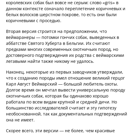
королевских собак был вовсе не серым: слово «gris» в
данном контексте означало переплетение коричневых и
белых волосков шерстном покрове, то есть они были
коричневыми с проседью.
Вторая версия строится на предположении, что
веймаранеры — потомки гончих собак, выведенных в
аббатстве Святого Хуберта в Бельгии. Их считают
предками многих современных охотничьих пород, но
достоверного подтверждения их родства с веймарскими
легавыми найти также никому не удалось.
Наконец, некоторые из первых заводчиков утверждали,
что к созданию породы имел отношение великий герцог
Карл Август Веймарский — большой любитель охоты.
Долгое время он мечтал вывести универсальную породу
охотничьих собак, которая бы одинаково хорошо
работала по всем видам крупной и средней дичи. Но
большинство исследователей считает и эту гипотезу
необоснованной, так как документальных подтверждений
она не имеет.
Скорее всего, эти версии — не более, чем красивые