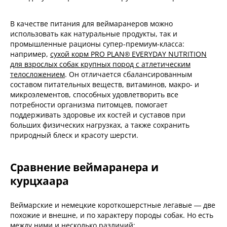
В качестве питания для веймаранеров можно
использовать как натуральные продукты, так и
промышленные рационы супер-премиум-класса:
например,
сухой корм PRO PLAN® EVERYDAY NUTRITION
для взрослых собак крупных пород с атлетическим
телосложением
. Он отличается сбалансированным
составом питательных веществ, витаминов, макро- и
микроэлементов, способных удовлетворить все
потребности организма питомцев, помогает
поддерживать здоровье их костей и суставов при
больших физических нагрузках, а также сохранить
природный блеск и красоту шерсти.
Сравнение веймаранера и
курцхаара
Веймарские и немецкие короткошерстные легавые — две
похожие и внешне, и по характеру породы собак. Но есть
между ними и несколько различий: