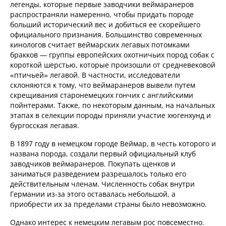
легенды, которые первые заводчики веймаранеров
распространяли намеренно, чтобы придать породе
больший исторический вес и добиться ее скорейшего
официального признания. Большинство современных
кинологов считает веймарских легавых потомками
бракков — группы европейских охотничьих пород собак с
короткой шерстью, которые произошли от средневековой
«птичьей» легавой. В частности, исследователи
склоняются к тому, что веймаранеров вывели путем
скрещивания старонемецких гончих с английскими
пойнтерами. Также, по некоторым данным, на начальных
этапах в селекции породы приняли участие хюгенхунд и
бургосская легавая.
В 1897 году в немецком городе Веймар, в честь которого и
названа порода, создали первый официальный клуб
заводчиков веймаранеров. Покупать щенков и
заниматься разведением разрешалось только его
действительным членам. Численность собак внутри
Германии из-за этого оставалась небольшой, а
приобрести их за пределами страны было невозможно.
Однако интерес к немецким легавым рос повсеместно.