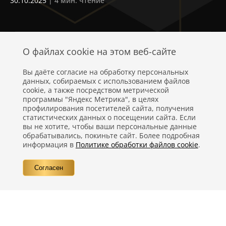
30.10.2025
| 4 мин. чтение
30
О файлах cookie на этом веб-сайте
Вы даёте согласие на обработку персональных
данных, собираемых с использованием файлов
cookie, а также посредством метрической
программы "Яндекс Метрика", в целях
профилирования посетителей сайта, получения
статистических данных о посещении сайта. Если
Политика конфиденциальности
вы не хотите, чтобы ваши персональные данные
обрабатывались, покиньте сайт. Более подробная
Правовая информация
информация в
Политике обработки файлов cookie
.
Вопросы
Согласен
Контакты
©
Компания Nestlé, 2026 г. Все права защищены.
®
Владелец товарных знаков:
Société des Produits Nestlé S.A. (Швейцария)