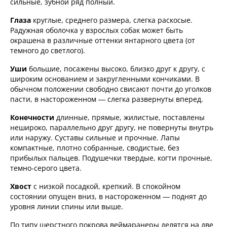
сильные, зубной ряд полный.
Глаза
круглые, среднего размера, слегка раскосые.
Радужная оболочка у взрослых собак может быть
окрашена в различные оттенки янтарного цвета (от
темного до светлого).
Уши
большие, посажены высоко, близко друг к другу, с
широким основанием и закругленными кончиками. В
обычном положении свободно свисают почти до уголков
пасти, в настороженном — слегка развернуты вперед.
Конечности
длинные, прямые, жилистые, поставлены
нешироко, параллельно друг другу, не повернуты внутрь
или наружу. Суставы сильные и прочные. Лапы
компактные, плотно собранные, сводистые, без
прибылых пальцев. Подушечки твердые, когти прочные,
темно-серого цвета.
Хвост
с низкой посадкой, крепкий. В спокойном
состоянии опущен вниз, в настороженном — поднят до
уровня линии спины или выше.
По типу шерстного покрова веймаранеры делятся на две