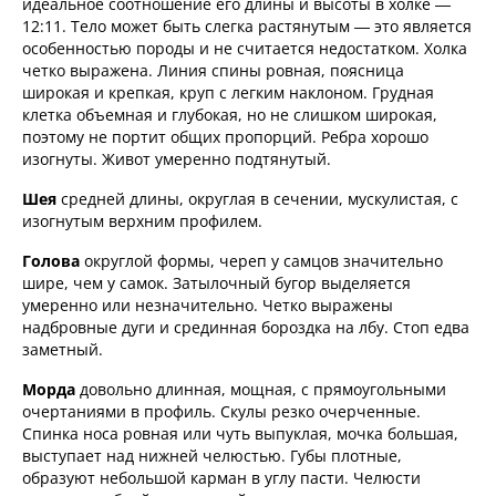
идеальное соотношение его длины и высоты в холке —
12:11. Тело может быть слегка растянутым — это является
особенностью породы и не считается недостатком. Холка
четко выражена. Линия спины ровная, поясница
широкая и крепкая, круп с легким наклоном. Грудная
клетка объемная и глубокая, но не слишком широкая,
поэтому не портит общих пропорций. Ребра хорошо
изогнуты. Живот умеренно подтянутый.
Шея
средней длины, округлая в сечении, мускулистая, с
изогнутым верхним профилем.
Голова
округлой формы, череп у самцов значительно
шире, чем у самок. Затылочный бугор выделяется
умеренно или незначительно. Четко выражены
надбровные дуги и срединная бороздка на лбу. Стоп едва
заметный.
Морда
довольно длинная, мощная, с прямоугольными
очертаниями в профиль. Скулы резко очерченные.
Спинка носа ровная или чуть выпуклая, мочка большая,
выступает над нижней челюстью. Губы плотные,
образуют небольшой карман в углу пасти. Челюсти