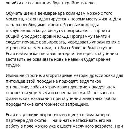
ошибки ее воспитания будет крайне тяжело.
Обучать щенка веймаранера командам можно с того
момента, как он адаптируется к новому месту жизни. Для
начала необходимо освоить базовые команды
послушания, а когда он чуть повзрослеет — пройти
общий курс дрессировки (ОКД). Программу занятий
следует почаще варьировать, чередовать упражнения с
игровыми элементами, чтобы собаке не было скучно.
Если веймарская легавая потеряет интерес к обучению —
заставить ее осваивать новые навыки будет крайне
трудно.
Излишне строгие, авторитарные методы дрессировки для
питомцев этой породы не подходят: видя такое
отношение, собаки утрачивают доверие к владельцам,
становятся упрямыми и своенравными. Использовать
физические наказания при обучении животных любой
породы также категорически запрещено.
Если вы решили вырастить из щенка веймаранера
партнера для охоты — начинать натаскивать его на
работу в поле можно уже с шестимесячного возраста. При