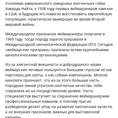
Усилиями американского заводчика охотничьих собак
Ховарда Найта, к 1938 году первых веймаранеров завезли
в США: в будущем это помогло восстановить европейскую
популяцию, практически вымершую во время Второй
мировой войны.
Международное признание веймаранеры получили в
1969 году: тогда породу зарегистрировали в
Международной кинологической федерации (FCI). Сегодня
«веймарские призраки» признаны всеми крупнейшими
кинологическими организациями.
Из-за элегантной внешности и добродушного нрава
веймарские легавые пользуются большим спросом не как
партнеры для охоты, а как собаки-компаньоны. Многие
кинологи признают, что из-за этого большая часть
породных линий утратила охотничьи качества, либо
сохранила их на посредственном уровне. Часть
специалистов выступает за сохранение веймаранерами
профессиональных навыков, и поэтому при их
разведении делает упор на развитие охотничьих качеств,
а не внешних признаков, важных для выставочной
карьеры.