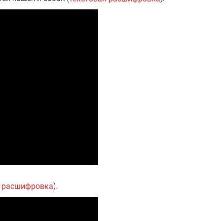
).
я расшифровка