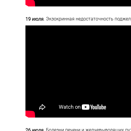
. Экзокринная недостаточность поджел
19 июля
. Болезни печени и желчевыводящих пут
26 июля