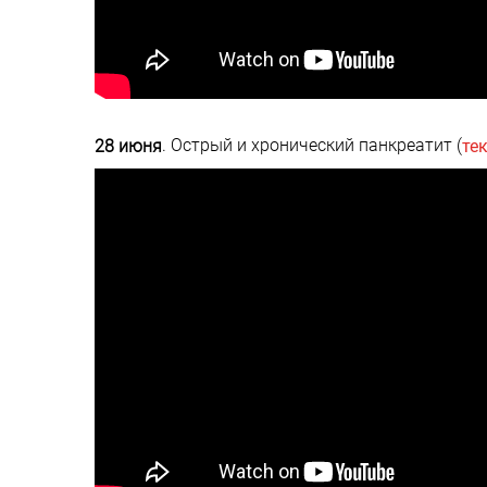
. Острый и хронический панкреатит (
28 июня
те