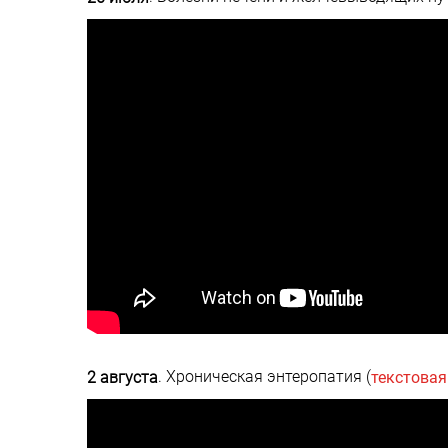
. Хроническая энтеропатия (
2 августа
текстова