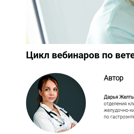
Цикл вебинаров по вет
Автор
Дарья Желт
отделения к
желудочно-ки
по гастроэнт