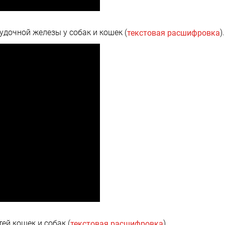
удочной железы у собак и кошек (
).
текстовая расшифровка
ей кошек и собак (
).
текстовая расшифровка