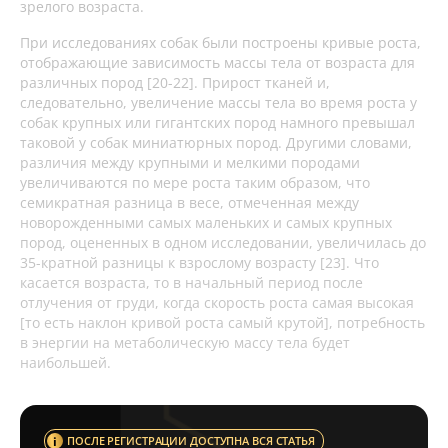
зрелого возраста.
При исследованиях собак были построены кривые роста,
отображающие зависимость массы тела от возраста для
различных пород [20-22]. Прирост тканей и,
следовательно, увеличение массы тела во время роста у
собак крупных или гигантских пород намного превышал
таковой у собак миниатюрных пород. Другими словами,
различия между крупными и мелкими породами
увеличиваются по мере роста таким образом, что
семикратная разница в весе, отмеченная между
новорожденными самых маленьких и самых крупных
пород, оцененных в одном исследовании, увеличилась до
35-кратной разницы к взрослому возрасту [23]. Что
касается возраста, то в начальный период после
отлучения от груди, когда скорость роста самая высокая
[то есть наклон кривой роста самый крутой], потребность
в энергии на метаболическую массу тела будет
наибольшей.
ПОСЛЕ РЕГИСТРАЦИИ ДОСТУПНА ВСЯ СТАТЬЯ