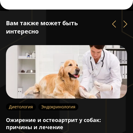
Вам также может быть
интересно
Диетология
Эндокринология
Г
Ожирение и остеоартрит у собак:
А
причины и лечение
о