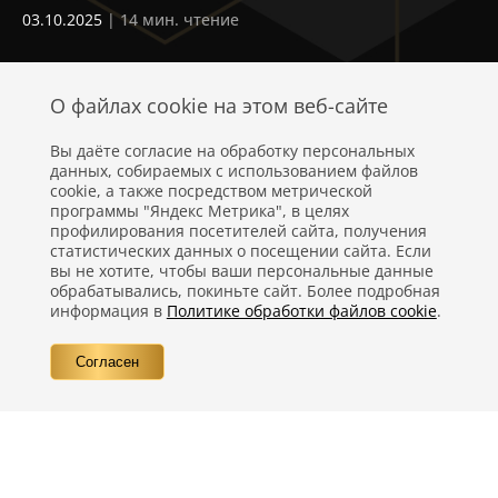
п
03.10.2025
| 14 мин. чтение
03
с
О файлах cookie на этом веб-сайте
Вы даёте согласие на обработку персональных
данных, собираемых с использованием файлов
cookie, а также посредством метрической
программы "Яндекс Метрика", в целях
профилирования посетителей сайта, получения
статистических данных о посещении сайта. Если
Политика конфиденциальности
вы не хотите, чтобы ваши персональные данные
обрабатывались, покиньте сайт. Более подробная
Правовая информация
информация в
Политике обработки файлов cookie
.
Вопросы
Согласен
Контакты
©
Компания Nestlé, 2026 г. Все права защищены.
®
Владелец товарных знаков:
Société des Produits Nestlé S.A. (Швейцария)