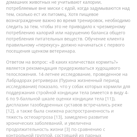
домашних животных не учитывают калории,
потребляемые вне миски с едой, когда задумываются над
тем, сколько ест их питомец. Хотя пищевое
вознаграждение важно во время тренировок, необходимо
следить за тем, чтобы это не приводило к чрезмерному
потреблению калорий или нарушению баланса общего
потребления питательных веществ. Обучение клиента
правильному «перекусу» должно начинаться с первого
посещения щенком ветеринара.
Ответом на вопрос: «В каких количествах кормить?»
является рекомендация придерживаться худощавого
телосложения. 14-летнее исследование, проведенное на
Лабрадорах ретриверах (Пурина жизненный период
исследования) показало, что у собак которых кормили для
поддержания стройной кондиции тела (имеется в виду 4-
6 по 9-балльной шкале оценки кондиции тела [11]),
дисплазии тазобедренных суставов встречались реже
[12], а также была снижена распространенность и
тяжесть остеоартроза [13], замедлено развитие
хронических заболеваний, и увеличена
продолжительность жизни [3] по сравнению с
контрольной группой, состоящей из парных