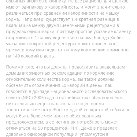
обычных визитов в клинику. Не все рационы для щенков
имеют одинаковую калорийность, и могут значительно
различаться при сравнении калорийности на чашку
корма. Например, существует 1,4-кратная разница в
Ккал/чашка между двумя щенячьими рецептурами в
пределах одной марки, поэтому простое указание клиенту
скармливать 1 чашку «щенячьего корма бренда X» без
указания конкретной рецептуры может привести к
чрезмерному или недостаточному кормлению примерно
на 140 калорий в день.
Помимо того, что вы должны предоставить владельцам
домашних животных рекомендации по кормлению
относительно количества корма, вы также должны
обозначить ограничения «х калорий в день». Как
говорится в докладе Национального исследовательского
совета (NRC) 2006 года о потребностях собак и кошек в
питательных веществах, «в настоящее время
энергетические потребности одной конкретной собаки не
могут быть более чем просто обоснованным
предположением, а ее истинная потребность может
отличаться на 50 процентов» [14]. Даже в пределах
довольно однородной популяции, упомянутой в