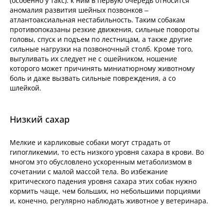
(особенно у такс): к ним в первую очередь относится
аномалия развития шейных позвонков –
атлантоаксиальная нестабильность. Таким собакам
противопоказаны резкие движения, сильные повороты
головы, спуск и подъем по лестницам, а также другие
сильные нагрузки на позвоночный столб. Кроме того,
выгуливать их следует не с ошейником, ношение
которого может причинять миниатюрному животному
боль и даже вызвать сильные повреждения, а со
шлейкой.
Низкий сахар
Мелкие и карликовые собаки могут страдать от
гипогликемии, то есть низкого уровня сахара в крови. Во
многом это обусловлено ускоренным метаболизмом в
сочетании с малой массой тела. Во избежание
критического падения уровня сахара этих собак нужно
кормить чаще, чем больших, но небольшими порциями
и, конечно, регулярно наблюдать животное у ветеринара.