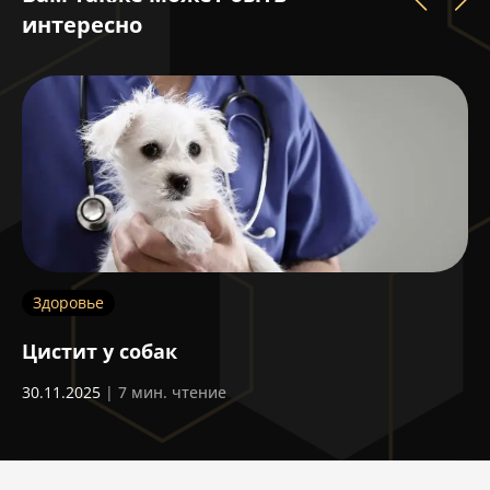
интересно
Здоровье
З
Цистит у собак
С
а
30.11.2025
| 7 мин. чтение
05