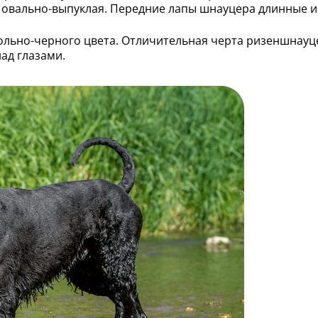
дь овально-выпуклая. Передние лапы шнауцера длинные 
угольно-черного цвета. Отличительная черта ризеншнауц
ад глазами.