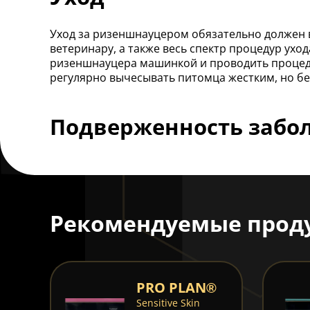
Уход за ризеншнауцером обязательно должен в
ветеринару, а также весь спектр процедур ух
ризеншнауцера машинкой и проводить процедур
регулярно вычесывать питомца жестким, но б
Подверженность забо
Рекомендуемые прод
®
PRO PLAN®
ion
Sensitive Skin