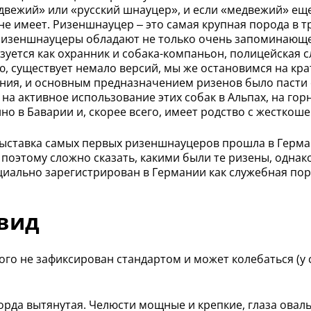
едвежий» или «русский шнауцер», и если «медвежий» ещ
не имеет. Ризеншнауцер – это самая крупная порода в 
 Ризеншнауцеры обладают не только очень запоминающ
зуется как охранник и собака-компаньон, полицейская с
, существует немало версий, мы же остановимся на кра
ния, и основным предназначением ризенов было пасти 
а активное использование этих собак в Альпах, на горн
но в Баварии и, скорее всего, имеет родство с жестко
 выставка самых первых ризеншнауцеров прошла в Герман
 поэтому сложно сказать, какими были те ризены, одна
циально зарегистрирован в Германии как служебная пор
 вид
строго не зафиксирован стандартом и может колебаться (
рда вытянутая. Челюсти мощные и крепкие, глаза оваль