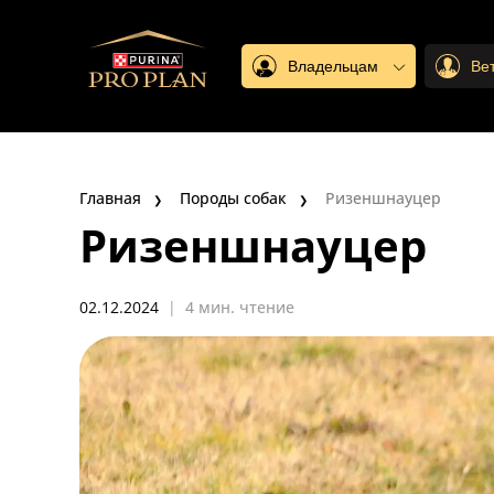
Владельцам
Ве
Главная
Породы собак
Ризеншнауцер
Ризеншнауцер
02.12.2024
|
4 мин. чтение