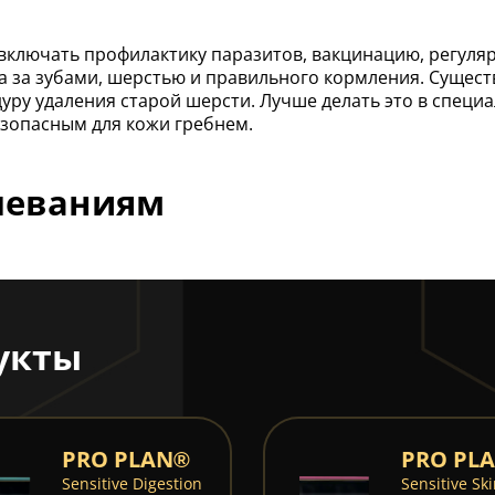
ключать профилактику паразитов, вакцинацию, регулярны
ода за зубами, шерстью и правильного кормления. Суще
у удаления старой шерсти. Лучше делать это в специа
езопасным для кожи гребнем.
леваниям
укты
PRO PLAN®
PRO PL
Sensitive Digestion
Sensitive Sk