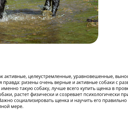
ак активные, целеустремленные, уравновешенные, выно
ая правда: ризены очень верные и активные собаки с р
 именно такую собаку, лучше всего купить щенка в про
обаки, растет физически и созревает психологически пр
Важно социализировать щенка и научить его правильно
лной мере.