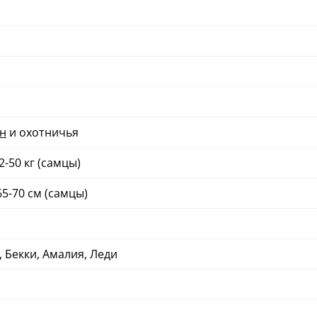
н
и охотничья
32-50 кг (самцы)
65-70 см (самцы)
, Бекки, Амалия, Леди