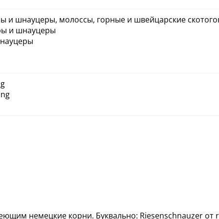
ры и шнауцеры, молоссы, горные и швейцарские скотог
еры и шнауцеры
Шнауцеры
ng
ing
ющим немецкие корни. Буквально: Riesenschnauzer от ri