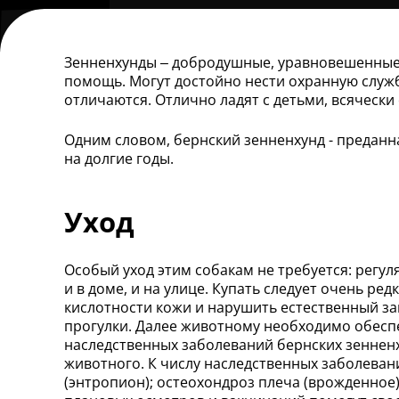
Зенненхунды – добродушные, уравновешенные ж
помощь. Могут достойно нести охранную службу
отличаются. Отлично ладят с детьми, всяческ
Одним словом, бернский зенненхунд - преданн
на долгие годы.
Уход
Особый уход этим собакам не требуется: регу
и в доме, и на улице. Купать следует очень ре
кислотности кожи и нарушить естественный з
прогулки. Далее животному необходимо обеспе
наследственных заболеваний бернских зеннен
животного. К числу наследственных заболевани
(энтропион); остеохондроз плеча (врожденное