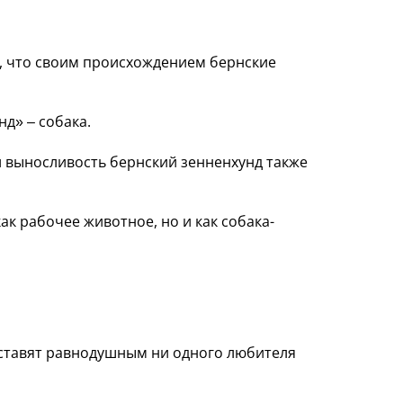
ся, что своим происхождением бернские
д» – собака.
и выносливость бернский зенненхунд также
к рабочее животное, но и как собака-
оставят равнодушным ни одного любителя