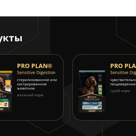
укты
PRO PLAN®
PRO PL
Sensitive Digestion
Sensitive Di
стерилизованное или
чувствительн
кастрированное
пищеварение
животное
сухой корм
влажный корм