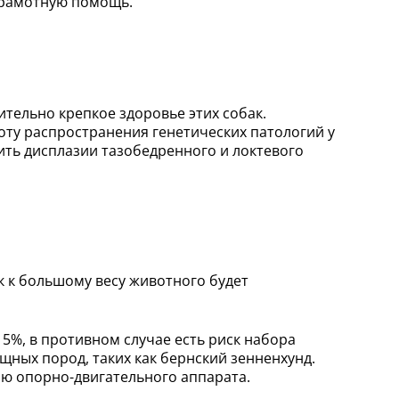
грамотную помощь.
тельно крепкое здоровье этих собак.
тоту распространения генетических патологий у
ить дисплазии тазобедренного и локтевого
к к большому весу животного будет
5%, в противном случае есть риск набора
щных пород, таких как бернский зенненхунд.
ию опорно-двигательного аппарата.