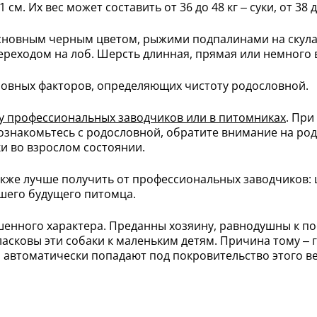
см. Их вес может составить от 36 до 48 кг – суки, от 38 д
сновным черным цветом, рыжими подпалинами на скулах
 переходом на лоб. Шерсть длинная, прямая или немного 
новных факторов, определяющих чистоту родословной.
у профессиональных заводчиков или в питомниках
. При
знакомьтесь с родословной, обратите внимание на род
и во взрослом состоянии.
также лучше получить от профессиональных заводчиков:
ашего будущего питомца.
енного характера. Преданны хозяину, равнодушны к по
сковы эти собаки к маленьким детям. Причина тому – г
, автоматически попадают под покровительство этого в