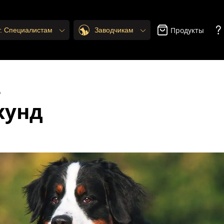
Продукты
т. Специалистам
Заводчикам
д
хунд