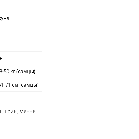
хунд
н
38-50 кг (самцы)
61-71 см (самцы)
ь, Грин, Менни