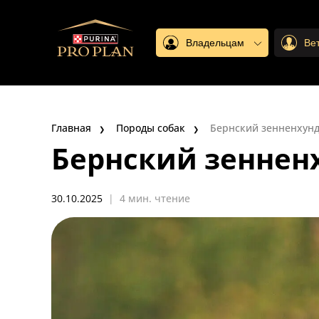
Владельцам
Ве
Главная
Породы собак
Бернский зенненхун
Бернский зеннен
30.10.2025
|
4 мин. чтение