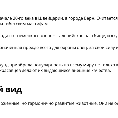
 начале 20-го века в Швейцарии, в городе Берн. Считает
аны тибетским мастифам.
дит от немецкого «зене» – альпийское пастбище, и «хун
значенная прежде всего для охраны овец. За свои силу 
унд приобрела популярность по всему миру не только ка
красавцев делают их выдающиеся внешние качества.
й вид
ложенные
, но гармонично развитые животные. Они не 