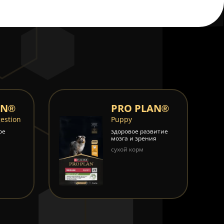
AN®
PRO PLAN®
gestion
Puppy
ое
здоровое развитие
мозга и зрения
сухой корм