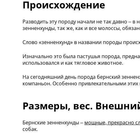
Происхождение
Разводить эту породу начали не так давно – в
зенненхунды, так же, как и все молоссы, обяз
Слово «зенненхунд» в названии породы происхо
Изначально это была пастушья порода, предна
использовался и как тягловое животное.
На сегодняшний день порода бернский зенненх
компаньон. Особенно привлекательными этих 
Размеры, вес. Внешни
Бернские зенненхунды –
мощные, прекрасно с
собак.