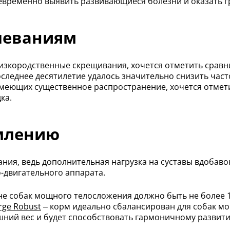
евременно выявить развивающиеся болезни и оказать 
леваниям
зкородственные скрещивания, хочется отметить сравни
оследнее десятилетие удалось значительно снизить час
имеющих существенное распространение, хочется отмет
ка.
млению
ния, ведь дополнительная нагрузка на суставы вдобаво
-двигательного аппарата.
е собак мощного телосложения должно быть не более 1
rge Robust
– корм идеально сбалансирован для собак мо
шний вес и будет способствовать гармоничному развит