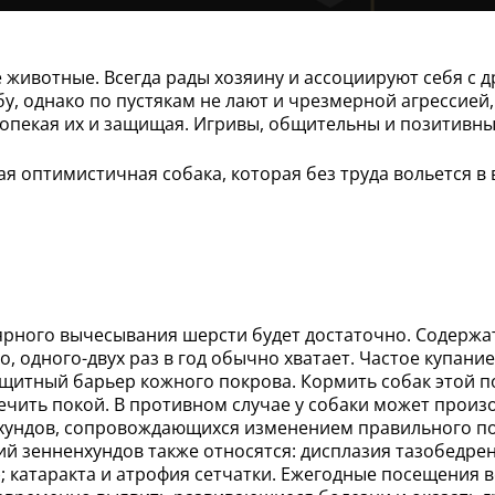
ивотные. Всегда рады хозяину и ассоциируют себя с др
, однако по пустякам не лают и чрезмерной агрессией, 
и опекая их и защищая. Игривы, общительны и позитивны
ая оптимистичная собака, которая без труда вольется 
лярного вычесывания шерсти будет достаточно. Содержа
дко, одного-двух раз в год обычно хватает. Частое купа
ащитный барьер кожного покрова. Кормить собак этой 
чить покой. В противном случае у собаки может произо
хундов, сопровождающихся изменением правильного по
й зенненхундов также относятся: дисплазия тазобедренн
); катаракта и атрофия сетчатки. Ежегодные посещения