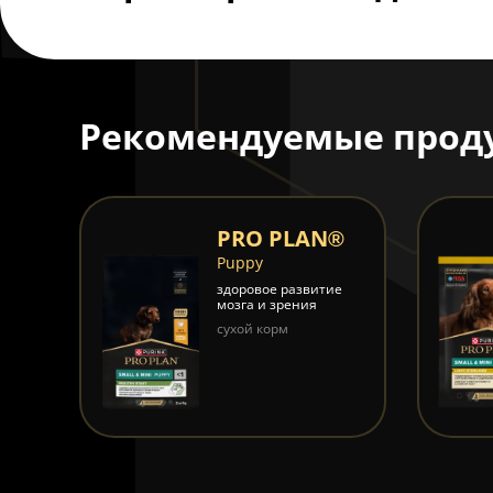
Рекомендуемые прод
®
PRO PLAN®
Puppy
е
здоровое развитие
мозга и зрения
сухой корм