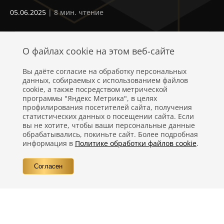
23
05.06.2025
| 8 мин. чтение
О файлах cookie на этом веб-сайте
Вы даёте согласие на обработку персональных
данных, собираемых с использованием файлов
cookie, а также посредством метрической
программы "Яндекс Метрика", в целях
профилирования посетителей сайта, получения
статистических данных о посещении сайта. Если
Политика конфиденциальности
вы не хотите, чтобы ваши персональные данные
обрабатывались, покиньте сайт. Более подробная
Правовая информация
информация в
Политике обработки файлов cookie
.
Вопросы
Согласен
Контакты
©
Компания Nestlé, 2026 г. Все права защищены.
®
Владелец товарных знаков:
Société des Produits Nestlé S.A. (Швейцария)