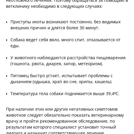
неотложного лечения. Поэтому обращаться за помощью в
ветклинику необходимо в следующих случаях:
Приступы икоты возникают постоянно, без видимых
внешних причин и длятся более 30 минут.
Собака ведет себя вяло, много спит, отказывается от
еды.
У животного наблюдаются расстройства пищеварения
(тошнота, рвота, диарея, запор, метеоризм).
Питомец быстро устает, испытывает проблемы с
дыханием (одышка, храп во сне, хрипы, кашель).
Температура тела собаки поднимается выше 39,4ºC.
При наличии этих или других негативных симптомов
животное следует обязательно показать ветеринарному
врачу и пройти рекомендованное обследование, по
результатам которого специалист установит точный
диагноз и назначит соответствующее лечение.