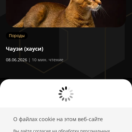
Породы
Д
м
Чаузи (хауси)
П
08.06.2026
| 10 мин. чтение
03
О файлах cookie на этом веб-сайте
Вы даёте согласие на обработку персональных