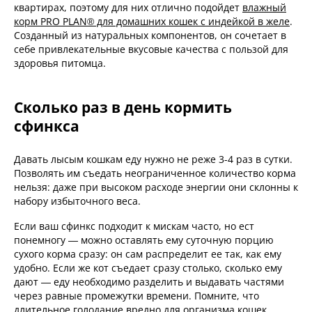
квартирах, поэтому для них отлично подойдет
влажный
корм PRO PLAN® для домашних кошек с индейкой в желе
.
Созданный из натуральных компонентов, он сочетает в
себе привлекательные вкусовые качества с пользой для
здоровья питомца.
Сколько раз в день кормить
сфинкса
Давать лысым кошкам еду нужно не реже 3-4 раз в сутки.
Позволять им съедать неограниченное количество корма
нельзя: даже при высоком расходе энергии они склонны к
набору избыточного веса.
Если ваш сфинкс подходит к мискам часто, но ест
понемногу — можно оставлять ему суточную порцию
сухого корма сразу: он сам распределит ее так, как ему
удобно. Если же кот съедает сразу столько, сколько ему
дают — еду необходимо разделить и выдавать частями
через равные промежутки времени. Помните, что
длительное голодание вредно для организма кошек.