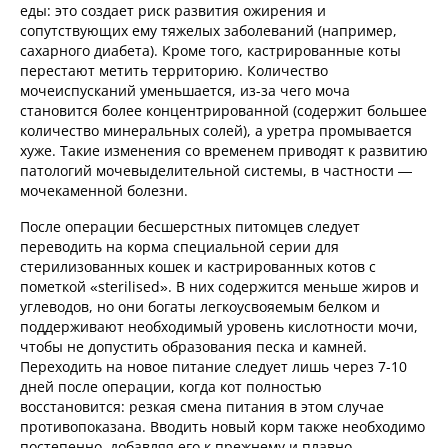
еды: это создает риск развития ожирения и
сопутствующих ему тяжелых заболеваний (например,
сахарного диабета). Кроме того, кастрированные коты
перестают метить территорию. Количество
мочеиспусканий уменьшается, из-за чего моча
становится более концентрированной (содержит большее
количество минеральных солей), а уретра промывается
хуже. Такие изменения со временем приводят к развитию
патологий мочевыделительной системы, в частности —
мочекаменной болезни.
После операции бесшерстных питомцев следует
переводить на корма специальной серии для
стерилизованных кошек и кастрированных котов с
пометкой «sterilised». В них содержится меньше жиров и
углеводов, но они богаты легкоусвояемым белком и
поддерживают необходимый уровень кислотности мочи,
чтобы не допустить образования песка и камней.
Переходить на новое питание следует лишь через 7-10
дней после операции, когда кот полностью
восстановится: резкая смена питания в этом случае
противопоказана. Вводить новый корм также необходимо
постепенно, добавляя его к прежнему и плавно