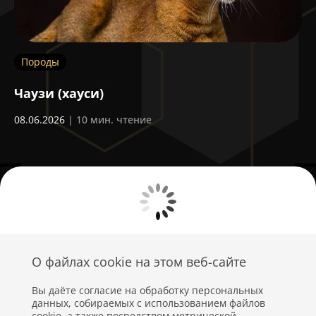
Породы
П
Чаузи (хауси)
К
08.06.2026
| 10 мин. чтение
30
О файлах cookie на этом веб-сайте
Вы даёте согласие на обработку персональных
данных, собираемых с использованием файлов
cookie, а также посредством метрической