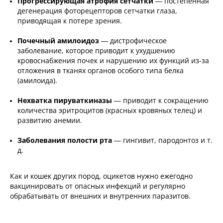
Прогрессирующая атрофия сетчатки
— постепенная
дегенерация фоторецепторов сетчатки глаза,
приводящая к потере зрения.
Почечный амилоидоз
— дистрофическое
заболевание, которое приводит к ухудшению
кровоснабжения почек и нарушению их функций из-за
отложения в тканях органов особого типа белка
(амилоида).
Нехватка пируваткиназы
— приводит к сокращению
количества эритроцитов (красных кровяных телец) и
развитию анемии.
Заболевания полости рта
— гингивит, пародонтоз и т.
д.
Как и кошек других пород, оцикетов нужно ежегодно
вакцинировать от опасных инфекций и регулярно
обрабатывать от внешних и внутренних паразитов.