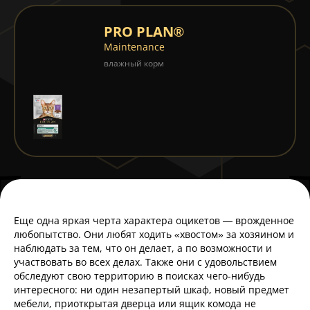
PRO PLAN®
Maintenance
влажный корм
Еще одна яркая черта характера оцикетов — врожденное
любопытство. Они любят ходить «хвостом» за хозяином и
наблюдать за тем, что он делает, а по возможности и
участвовать во всех делах. Также они с удовольствием
обследуют свою территорию в поисках чего-нибудь
интересного: ни один незапертый шкаф, новый предмет
мебели, приоткрытая дверца или ящик комода не