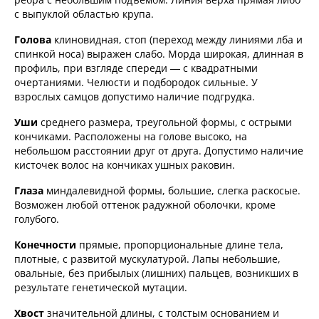
с выпуклой областью крупа.
Голова
клиновидная, стоп (переход между линиями лба и
спинкой носа) выражен слабо. Морда широкая, длинная в
профиль, при взгляде спереди — с квадратными
очертаниями. Челюсти и подбородок сильные. У
взрослых самцов допустимо наличие подгрудка.
Уши
среднего размера, треугольной формы, с острыми
кончиками. Расположены на голове высоко, на
небольшом расстоянии друг от друга. Допустимо наличие
кисточек волос на кончиках ушных раковин.
Глаза
миндалевидной формы, большие, слегка раскосые.
Возможен любой оттенок радужной оболочки, кроме
голубого.
Конечности
прямые, пропорциональные длине тела,
плотные, с развитой мускулатурой. Лапы небольшие,
овальные, без прибылых (лишних) пальцев, возникших в
результате генетической мутации.
Хвост
значительной длины, с толстым основанием и