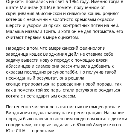
Оцикеты появились на свет в 1964 году. Именно тогда в
штате Мичиган (США) в помете, полученном от
скрещивания абиссинской и сиамской кошек, родился
котенок с необычным золотисто-кремовым окрасом
шерсти и узором из ярких, контрастных пятен на ней.
Малыша назвали Тонга, и хотя он не дал потомства, его
считают первым в мире оцикетом.
Парадокс в том, что американский фелинолог и
заводчица кошек Вирджиния Дейл не ставила себе
задачу вывести новую породу: с помощью вязки
абиссинцев и сиамов она рассчитывала добавить к
окрасам последних рисунок табби. Но получив такой
неожиданный результат, она решила
сконцентрироваться на разведении новой породы, так
как в пометах той же пары стали регулярно рождаться
котята с нестандартным окрасом.
Постепенно численность пятнистых питомцев росла и
Вирджиния подала заявку на их регистрацию. Название
породы было навеяно внешним сходством котят с дикими
сородичами, которые водились в Южной Америке и на
Юге США — оцелотами.