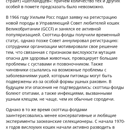
страйт) «шотландцев»: причем количество тех и других
особей в помете предсказать было невозможно.
В 1966 году Уильям Росс подал заявку на регистрацию
новой породы в Управляющий Совет любителей кошек
Великобритании (GCCF) и занялся ее активной
популяризацией. Скоттиш-фолды получили временный
статус, однако позже Совет аннулировал регистрацию:
сотрудники организации мотивировали свое решение
тем, что связанная с признаком вислоухости мутация
опасна для здоровья животных, провоцирует большие
проблемы с суставами и позвоночником. Также
чиновники ссылались на возможные проблемы с
заболеваниями ушей, которым питомцы могут быть
подвержены из-за особой формы ушных раковин. В
будущем эти опасения не подтвердились: скоттиш-фолды
болеют отитами, а также инфекциями, вызванными
ушным клещом, не чаще, чем их обычные сородичи.
Однако в то же время скоттиш-фолдами
заинтересовались менее консервативные и любящие
эксперименты заокеанские селекционеры. С начала 1970-
х годов вислоухих кошек начали активно разводить в