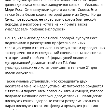
дошла до семьи местных заводчиков кошек — Уильяма и
Мэри Росс. Они выкупили одного из котят Сьюзи. Это
также была белая кошка, которой дали имя Снукс. Когда
Снукс повзрослела, ее скрестили с котом британской
породы, и некоторые котята из их помета также
унаследовали признак вислоухости.
Поняв, что имеют дело с новой породой, супруги Росс
подключили к разведению профессиональных
селекционеров и генетиков. По результатам проведенных
экспериментов и исследований специалисты выяснили,
что причиной необычной формы ушей является
мутировавший доминантный ген Fd. Уши
унаследовавших его котят отвисают в течение 21 дня
после рождения.
Также ученые установили, что скрещивать двух
носителей гена Fd недопустимо. Их потомство рождается
с тяжелым поражением позвоночника и хрящей, которое
получило название остеохондродисплазия шотландских
вислоухих кошек. Здоровые котята рождались только в
парах вислоухих (скоттиш-фолд) и прямоухих (скоттиш-