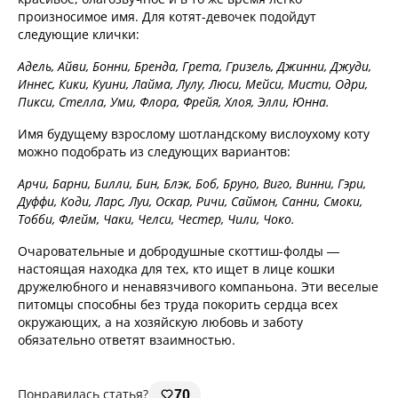
произносимое имя. Для котят-девочек подойдут
следующие клички:
Адель, Айви, Бонни, Бренда, Грета, Гризель, Джинни, Джуди,
Иннес, Кики, Куини, Лайма, Лулу, Люси, Мейси, Мисти, Одри,
Пикси, Стелла, Уми, Флора, Фрейя, Хлоя, Элли, Юнна.
Имя будущему взрослому шотландскому вислоухому коту
можно подобрать из следующих вариантов:
Арчи, Барни, Билли, Бин, Блэк, Боб, Бруно, Виго, Винни, Гэри,
Дуффи, Коди, Ларс, Луи, Оскар, Ричи, Саймон, Санни, Смоки,
Тобби, Флейм, Чаки, Челси, Честер, Чили, Чоко.
Очаровательные и добродушные скоттиш-фолды —
настоящая находка для тех, кто ищет в лице кошки
дружелюбного и ненавязчивого компаньона. Эти веселые
питомцы способны без труда покорить сердца всех
окружающих, а на хозяйскую любовь и заботу
обязательно ответят взаимностью.
Понравилась статья?
70