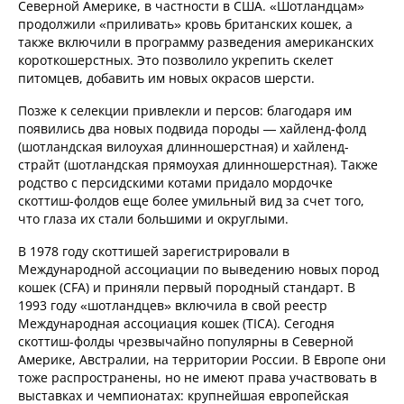
Северной Америке, в частности в США. «Шотландцам»
продолжили «приливать» кровь британских кошек, а
также включили в программу разведения американских
короткошерстных. Это позволило укрепить скелет
питомцев, добавить им новых окрасов шерсти.
Позже к селекции привлекли и персов: благодаря им
появились два новых подвида породы — хайленд-фолд
(шотландская вилоухая длинношерстная) и хайленд-
страйт (шотландская прямоухая длинношерстная). Также
родство с персидскими котами придало мордочке
скоттиш-фолдов еще более умильный вид за счет того,
что глаза их стали большими и округлыми.
В 1978 году скоттишей зарегистрировали в
Международной ассоциации по выведению новых пород
кошек (CFA) и приняли первый породный стандарт. В
1993 году «шотландцев» включила в свой реестр
Международная ассоциация кошек (TICA). Сегодня
скоттиш-фолды чрезвычайно популярны в Северной
Америке, Австралии, на территории России. В Европе они
тоже распространены, но не имеют права участвовать в
выставках и чемпионатах: крупнейшая европейская