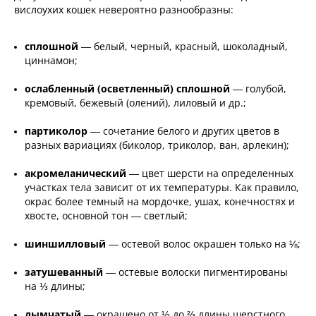
вислоухих кошек невероятно разнообразны:
сплошной
— белый, черный, красный, шоколадный,
циннамон;
ослабленный (осветленный) сплошной
— голубой,
кремовый, бежевый (олений), лиловый и др.;
партиколор
— сочетание белого и других цветов в
разных вариациях (биколор, триколор, ван, арлекин);
акромеланический
— цвет шерсти на определенных
участках тела зависит от их температуры. Как правило,
окрас более темный на мордочке, ушах, конечностях и
хвосте, основной тон — светлый;
шиншилловый
— остевой волос окрашен только на ⅛;
затушеванный
— остевые волоски пигментированы
на ⅓ длины;
дымчатый
— окрашено от ½ до ⅔ длины шерстного