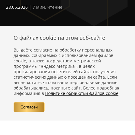
ч
28.05.2026
| 7 мин. чтение
24
О файлах cookie на этом веб-сайте
Вы даёте согласие на обработку персональных
данных, собираемых с использованием файлов
cookie, а также посредством метрической
программы "Яндекс Метрика", в целях
профилирования посетителей сайта, получения
статистических данных о посещении сайта. Если
Политика конфиденциальности
вы не хотите, чтобы ваши персональные данные
обрабатывались, покиньте сайт. Более подробная
Правовая информация
информация в
Политике обработки файлов cookie
.
Вопросы
Согласен
Контакты
©
Компания Nestlé, 2026 г. Все права защищены.
®
Владелец товарных знаков:
Société des Produits Nestlé S.A. (Швейцария)