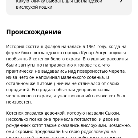
Какую кличку выбрать для шотландской
вислоухой кошки
Происхождение
История скоттиш-фолдов началась в 1961 году, когда на
ферме близ шотландского городка Купар-Ангус родился
необычный котенок белого окраса. Его ушные раковины
были загнуты по направлению к голове так, что
практически не выдавались над поверхностью черепа,
из-за чего он напоминал маленького совенка. В
остальном же питомец ничем не отличался от своих
сородичей. Его родила обычная дворовая кошка
черепахового окраса, а участвовавший в вязке кот был
неизвестен.
Котенок оказался девочкой, которую назвали Сьюзи.
Несколько позже она принесла потомство, и двое из
рожденных котят также оказались вислоухими. Возможно,
они скромно продолжали бы свою родословную на
шотландской ферме, но весть о необычных питомцах