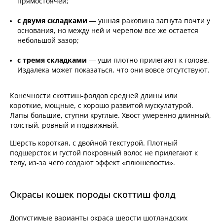
прямостоячей;
с двумя складками
— ушная раковина загнута почти у
основания, но между ней и черепом все же остается
небольшой зазор;
с тремя складками
— уши плотно прилегают к голове.
Издалека может показаться, что они вовсе отсутствуют.
Конечности скоттиш-фолдов средней длины или
короткие, мощные, с хорошо развитой мускулатурой.
Лапы большие, ступни круглые. Хвост умеренно длинный,
толстый, ровный и подвижный.
Шерсть короткая, с двойной текстурой. Плотный
подшерсток и густой покровный волос не прилегают к
телу, из-за чего создают эффект «плюшевости».
Окрасы кошек породы скоттиш фолд
Допустимые варианты окраса шерсти шотландских