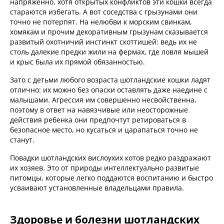
напряженно, хотя открытых конфликтов эти кошки всегда
стараются избегать. А вот соседства с грызунами они
точно не потерпят. На нелюбви к морским свинкам,
хомякам и прочим декоративным грызунам сказывается
развитый охотничий инстинкт скоттишей: ведь их не
столь далекие предки жили на фермах, где ловля мышей
и крыс была их прямой обязанностью.
Зато с детьми любого возраста шотландские кошки ладят
отлично: их можно без опаски оставлять даже наедине с
малышами. Агрессия им совершенно несвойственна,
поэтому в ответ на навязчивые или неосторожные
действия ребенка они предпочтут ретироваться в
безопасное место, но кусаться и царапаться точно не
станут.
Повадки шотландских вислоухих котов редко раздражают
их хозяев. Это от природы интеллектуально развитые
питомцы, которые легко поддаются воспитанию и быстро
усваивают установленные владельцами правила.
Здоровье и болезни шотландских