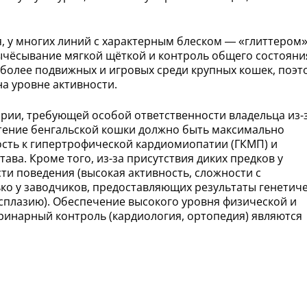
я, у многих линий с характерным блеском — «глиттером»
вычёсывание мягкой щёткой и контроль общего состояни
иболее подвижных и игровых среди крупных кошек, поэт
на уровне активности.
ории, требующей особой ответственности владельца из-
етение бенгальской кошки должно быть максимально
сть к гипертрофической кардиомиопатии (ГКМП) и
ава. Кроме того, из-за присутствия диких предков у
ти поведения (высокая активность, сложности с
ко у заводчиков, предоставляющих результаты генетич
исплазию). Обеспечение высокого уровня физической и
еринарный контроль (кардиология, ортопедия) являются