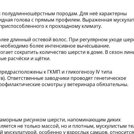
м полудлинношёрстным породам. Для неё характерны
видная голова с прямым профилем. Выраженная мускула
приспособленного к прохладному климату.
лее длинный остевой волос. При регулярном уходе шер
и необходимо более интенсивное вычёсывание.
гает сократить количество шерсти в доме. В сезон лин
ые расчёски и щётки.
предрасположены к ГКМП и гликогенозу IV типа
в). Ответственные заводчики проводят генетическое
профилактические осмотры у ветеринара обязательны.
мраморным рисунком шерсти, напоминающим диких
ляется не только массой, но и плотным, мускулистым те
 мускулатурой, особенно у взрослых самцов, относится