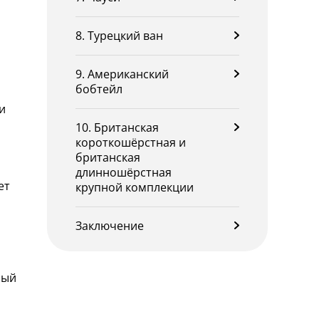
8. Турецкий ван
9. Американский
бобтейл
и
10. Британская
короткошёрстная и
британская
длинношёрстная
ет
крупной комплекции
Заключение
ный