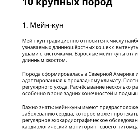
10 крупных пород
1. Мейн-кун
Мейн-кун традиционно относится к числу наиб
узнаваемых длинношёрстных кошек с вытянуты
ушами с кисточками. Взрослые мейн-куны отл
длинным хвостом.
Порода сформировалась в Северной Америке и
адаптированная к прохладному климату. Плот
регулярного ухода. Расчёсывание несколько р
особенно в зоне задних конечностей и подмыш
Важно знать: мейн-куны имеют предрасположе
заболеванию сердца, которое может протекат
регулярное эхокардиографическое обследован
кардиологический мониторинг своего питомца