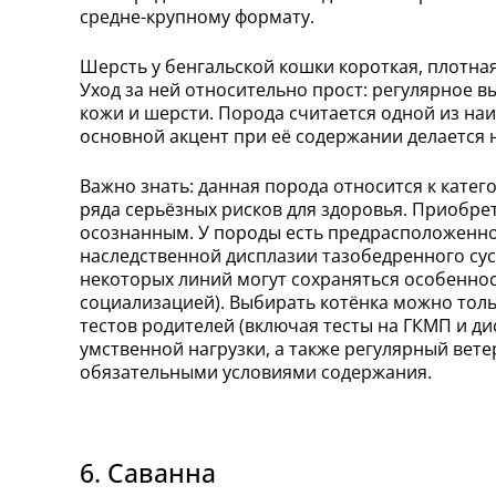
средне-крупному формату.
Шерсть у бенгальской кошки короткая, плотна
Уход за ней относительно прост: регулярное 
кожи и шерсти. Порода считается одной из на
основной акцент при её содержании делается 
Важно знать: данная порода относится к катег
ряда серьёзных рисков для здоровья. Приобр
осознанным. У породы есть предрасположенно
наследственной дисплазии тазобедренного суст
некоторых линий могут сохраняться особеннос
социализацией). Выбирать котёнка можно толь
тестов родителей (включая тесты на ГКМП и д
умственной нагрузки, а также регулярный вет
обязательными условиями содержания.
6. Саванна