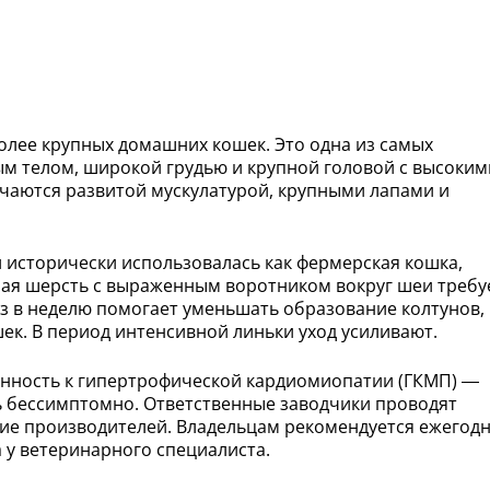
олее крупных домашних кошек. Это одна из самых
м телом, широкой грудью и крупной головой с высоким
ичаются развитой мускулатурой, крупными лапами и
 исторически использовалась как фермерская кошка,
ная шерсть с выраженным воротником вокруг шеи требу
аз в неделю помогает уменьшать образование колтунов,
ек. В период интенсивной линьки уход усиливают.
нность к гипертрофической кардиомиопатии (ГКМП) —
ь бессимптомно. Ответственные заводчики проводят
ие производителей. Владельцам рекомендуется ежегод
 у ветеринарного специалиста.