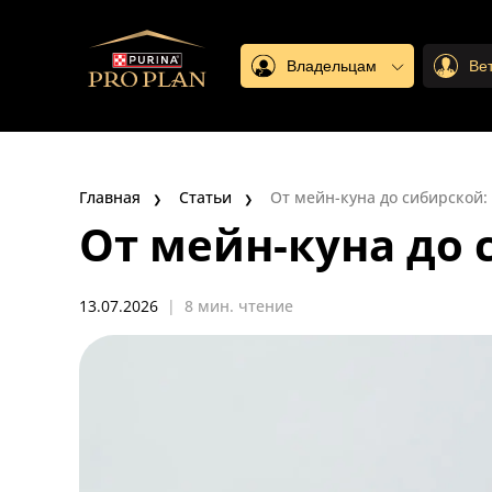
Владельцам
Ве
Главная
Статьи
От мейн-куна до сибирской:
От мейн-куна до 
13.07.2026
|
8 мин. чтение