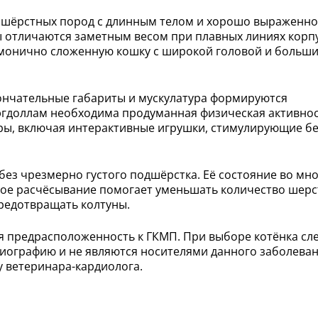
ношёрстных пород с длинным телом и хорошо выраженн
ы отличаются заметным весом при плавных линиях корпу
армонично сложенную кошку с широкой головой и больш
ончательные габариты и мускулатура формируются
эгдоллам необходима продуманная физическая активнос
ры, включая интерактивные игрушки, стимулирующие бе
без чрезмерно густого подшёрстка. Её состояние во мн
рное расчёсывание помогает уменьшать количество шерс
редотвращать колтуны.
ая предрасположенность к ГКМП. При выборе котёнка сл
иографию и не являются носителями данного заболеван
 ветеринара-кардиолога.