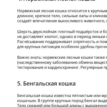
Норвежская лесная кошка относится к крупны
длинное, крепкое тело, сильные лапы и клино
создаёт впечатление выносливого животного, 
Шерсть двухслойная: плотный подшёрсток и бо
не доставляет хлопот, однако в период линьк
Расчёсывание поддерживает опрятность и помо
для крупных питомцев особенно удобны прочн
Важно знать: норвежские лесные кошки также 
(наследственному заболеванию обмена вещест
тестирование и кардиоскрининг. Регулярные 
5. Бенгальская кошка
Бенгальская кошка известна пятнистым или 
кошачьих. В группе крупных пород бенгал выде
Тело средней или большой длины с выраженной