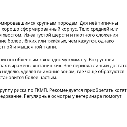
ормировавшимся крупным породам. Для неё типичны
и хорошо сформированный корпус. Тело средней или
хвостом. Из‑за густой шерсти и плотного сложения
ие более лёгких или тяжёлых, чем кажутся, однако
стной и мышечной ткани.
приспособленным к холодному климату. Вокруг шеи
апах выражены «штанишки». Вне периода линьки достат
в неделю, уделяя внимание зонам, где чаще образуются
становится более частым.
группу риска по ГКМП. Рекомендуется приобретать котят
едование. Регулярные осмотры у ветеринара помогут