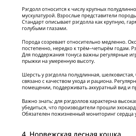
Рэгдолл относится к числу крупных полудлин
мускулатурой. Взрослые представители пород
Стандарт описывает рэгдолла как крупную, г
голубыми глазами.
Порода созревает относительно медленно. Ок
постепенно, нередко к трём–четырём годам. Р
Для поддержания тонуса важны регулярные иг
прыжки на умеренную высоту.
Шерсть у рэгдолла полудлинная, шелковистая, 
связано с качеством ухода и рациона. Регуля
помещении, поддерживать аккуратный вид и п
Важно знать: для рэгдоллов характерна высок
убедиться, что производители прошли эхокард
Обязателен пожизненный мониторинг сердца у
4. Норвежская лесная кошка