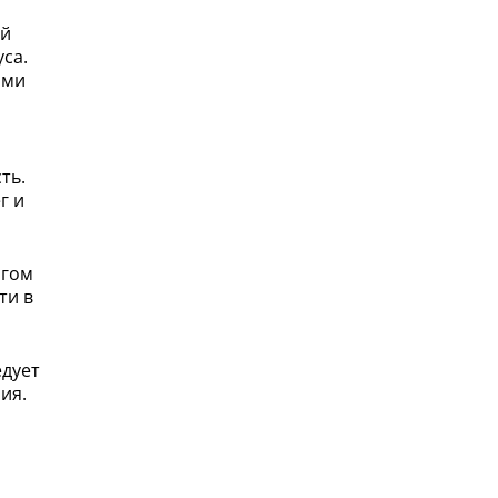
ой
са.
ими
ть.
г и
огом
ти в
едует
ия.