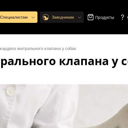
Продукты
. Специалистам
Заводчикам
кардиоз митрального клапана у собак
рального клапана у 