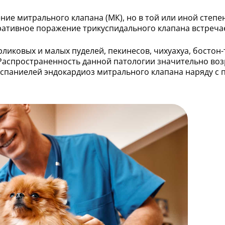
ие митрального клапана (МК), но в той или иной степе
ативное поражение трикуспидального клапана встречае
арликовых и малых пуделей, пекинесов, чихуахуа, босто
Распространенность данной патологии значительно возра
з-спаниелей эндокардиоз митрального клапана наряду с
.