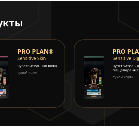
укты
PRO PLAN®
PRO PL
Sensitive Skin
Sensitive Di
чувствительная кожа
чувствительн
пищеварение
сухой корм
сухой корм