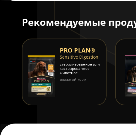
Рекомендуемые прод
®
PRO PLAN®
ion
Sensitive Digestion
стерилизованное или
кастрированное
животное
влажный корм