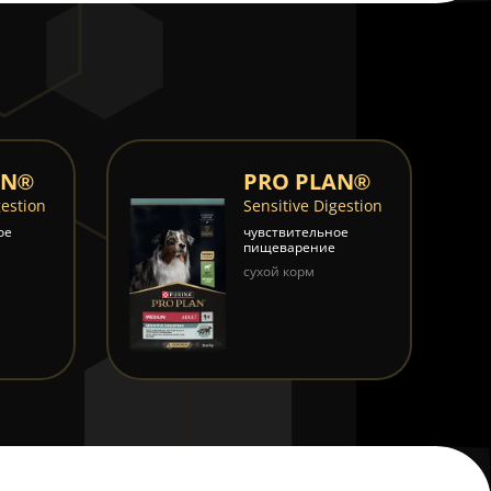
AN®
PRO PLAN®
gestion
Sensitive Digestion
ое
чувствительное
пищеварение
сухой корм