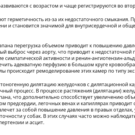
азвиваются с возрастом и чаще регистрируются во вто
ют герметичность из-за их недостаточного смыкания. П
ени и становится значимой для внутрисердечной и общ
апана перегрузка объемом приводит к повышению давле
ый выброс через аорту, что приводит к недостаточной
ие симпатической активности и ренин-ангиотензин-альд
чить адекватную перфузию в большом круге кровообра
олы происходит ремоделирование этих камер по типу эк
х тоногенную дилятацию желудочков с дилятационной к
чный процесс. В процессе растяжения (дилятации) жел
пана, что дополнительно способствует увеличению объе
ом предсердии, легочных венах и капиллярах приводит 
 влечет за собой повышение давления в правых отделах
очности у собак. В этих случаях часто можно наблюдать
ертензии и асцит.