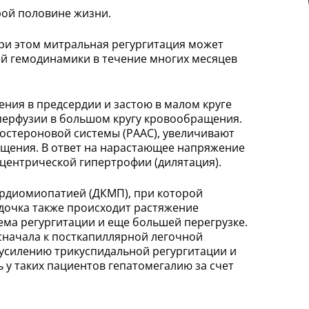
рой половине жизни.
ри этом митральная регургитация может
ей гемодинамики в течение многих месяцев
ния в предсердии и застою в малом круге
 перфузии в большом кругу кровообращения.
остероновой системы (РААС), увеличивают
щения. В ответ на нарастающее напряжение
сцентрической гипертрофии (дилятация).
ардиомиопатией (ДКМП), при которой
удочка также происходит растяжение
ма регургитации и еще большей перегрузке.
сначала к посткапиллярной легочной
, усилению трикуспидальной регургитации и
 у таких пациентов гепатомегалию за счет