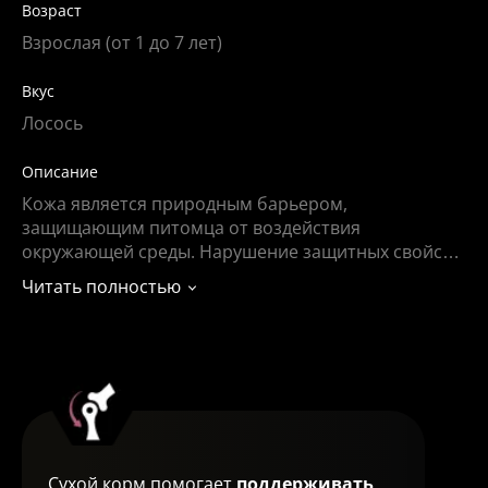
Возраст
Взрослая (от 1 до 7 лет)
Вкус
Лосось
Описание
Кожа является природным барьером,
защищающим питомца от воздействия
окружающей среды. Нарушение защитных свойств
кожи может привести к воспалению, зуду,
Читать полностью
выпадению шерсти и другим негативным
последствиям для питомца. Поэтому собакам,
склонным к кожным реакциям, необходим
специальный сбалансированный корм для
поддержания здоровья кожи и шерсти.
Сухой корм помогает
поддерживать