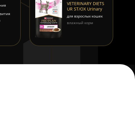
VETERINARY DIETS
ния
UR ST/OX Urinary
и
звития
для взрослых кошек
м
влажный корм