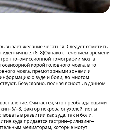
ызывает желание чесаться. Следует отметить,
тия идентичные. (6–8)Однако с течением времени
озитронно–эмиссионной томографии мозга
осенсорной корой головного мозга, в то
овного мозга, премоторными зонами и
 информацию о зуде и боли, во многом
ствуют. Безусловно, полная ясность в данном
и воспаление. Считается, что преобладающими
кин–6/–8, фактор некроза опухолей, ионы
овать в развитии как зуда, так и боли,
звития зуда придается гастрин–рилизинг–
лительным медиаторам, которые могут