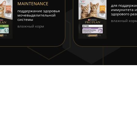
MAINTENANCE
для поддержа
иммунитета 
поддержание здоровья
здорового ра
мочевыделительной
системы
влажный кор
влажный корм