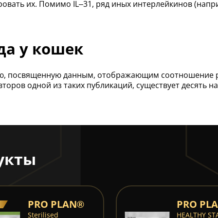
вать их. Помимо IL–31, ряд иных интерлейкинов (наприм
да у кошек
ю, посвященную данным, отображающим соотношение ра
оров одной из таких публикаций, существует десять н
укты
PRO PLAN®
PRO PL
Sterilised
HEALTHY ST