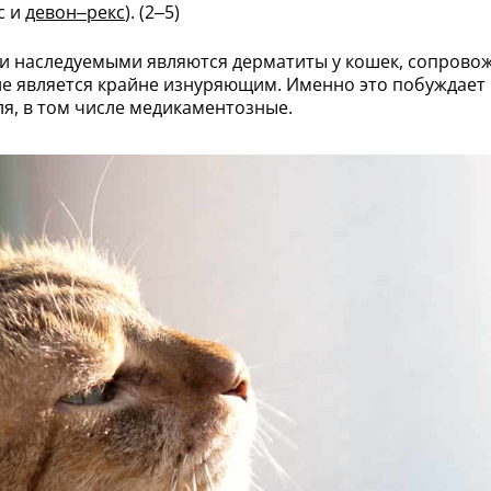
с и
девон–рекс
). (2–5)
ки наследуемыми являются дерматиты у кошек, сопрово
яние является крайне изнуряющим. Именно это побуждае
ля, в том числе медикаментозные.