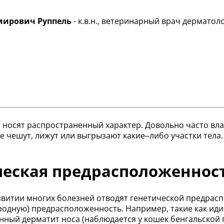
ирович Руппель
- к.в.н., ветеринарный врач дерматоло
 носят распространенный характер. Довольно часто в
е чешут, лижут или выгрызают какие–либо участки тела.
ческая предрасположеннос
витии многих болезней отводят генетической предраспо
родную) предрасположенность. Например, такие как ид
енный дерматит носа (наблюдается у кошек бенгальской