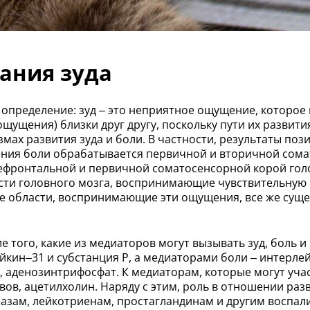
ания зуда
пределение: зуд – это неприятное ощущение, которое в
 ощущения) близки друг другу, поскольку пути их разви
мах развития зуда и боли. В частности, результаты п
ния боли обрабатывается первичной и вторичной сомат
рефронтальной и первичной соматосенсорной корой гол
асти головного мозга, воспринимающие чувствительную
ые области, воспринимающие эти ощущения, все же суще
 того, какие из медиаторов могут вызывать зуд, боль 
йкин–31 и субстанция Р, а медиаторами боли – интерлей
аденозинтрифосфат. К медиаторам, которые могут участв
рвов, ацетилхолин. Наряду с этим, роль в отношении ра
еазам, лейкотриенам, простагландинам и другим воспа