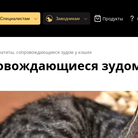
Продукты
. Специалистам
Заводчикам
атиты, сопровождающиеся зудом у кошек
овождающиеся зудом