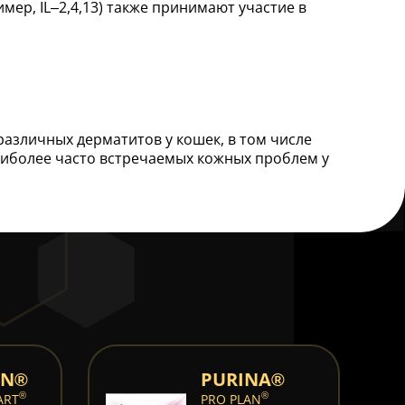
ер, IL–2,4,13) также принимают участие в
зличных дерматитов у кошек, в том числе
аиболее часто встречаемых кожных проблем у
AN®
PURINA®
STERI
®
®
ART
PRO PLAN