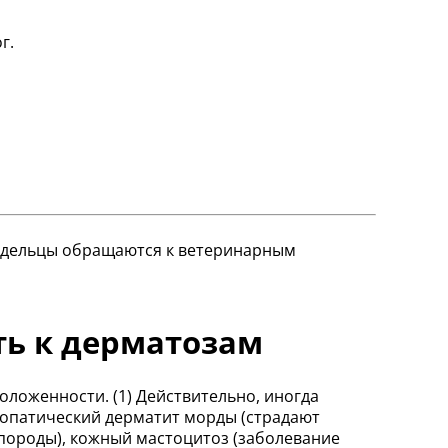
г.
ладельцы обращаются к ветеринарным
ть к дерматозам
ложенности. (1) Действительно, иногда
иопатический дерматит морды (страдают
 породы), кожный мастоцитоз (заболевание