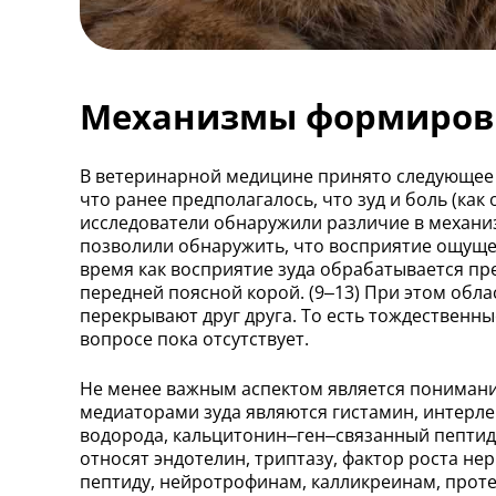
Механизмы формиров
В ветеринарной медицине принято следующее о
что ранее предполагалось, что зуд и боль (как
исследователи обнаружили различие в механиз
позволили обнаружить, что восприятие ощуще
время как восприятие зуда обрабатывается п
передней поясной корой. (9–13) При этом обл
перекрывают друг друга. То есть тождественн
вопросе пока отсутствует.
Не менее важным аспектом является понимание
медиаторами зуда являются гистамин, интерле
водорода, кальцитонин–ген–связанный пептид, 
относят эндотелин, триптазу, фактор роста не
пептиду, нейротрофинам, калликреинам, прот