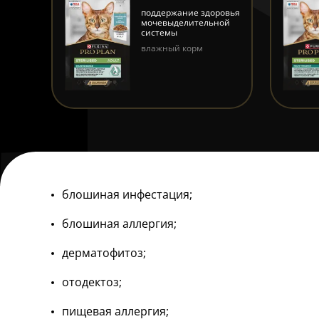
TS
поддержание здоровья
ry
мочевыделительной
системы
ек
влажный корм
блошиная инфестация;
блошиная аллергия;
дерматофитоз;
отодектоз;
пищевая аллергия;