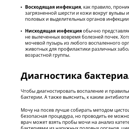
Восходящая инфекция
, как правило, прони
загрязненной шерсти и кожи вокруг вульвы и
половых и выделительных органов инфекции
Нисходящая инфекция
обычно представляе
не вылеченных вовремя болезней почек. Хот
мочевой пузырь из любого воспаленного ор
животных для профилактики различных забол
возрастной группы.
Диагностика бактериа
Чтобы диагностировать воспаление и правиль
бактерии. А также выяснить, к каким антибиот
Мочу на посев лучше собирать методом цистоц
безопасная процедура, но проводить ее можно
врач может взять пробы мочи на анализ катете
бактериями из наружных половых органов, ше