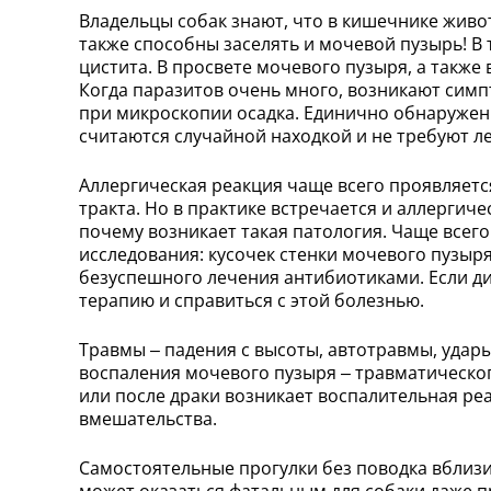
Владельцы собак знают, что в кишечнике живо
также способны заселять и мочевой пузырь! В
цистита. В просвете мочевого пузыря, а также 
Когда паразитов очень много, возникают сим
при микроскопии осадка. Единично обнаружен
считаются случайной находкой и не требуют л
Аллергическая реакция чаще всего проявляет
тракта. Но в практике встречается и аллергич
почему возникает такая патология. Чаще всего
исследования: кусочек стенки мочевого пузыр
безуспешного лечения антибиотиками. Если д
терапию и справиться с этой болезнью.
Травмы – падения с высоты, автотравмы, удар
воспаления мочевого пузыря – травматическог
или после драки возникает воспалительная ре
вмешательства.
Самостоятельные прогулки без поводка вблизи