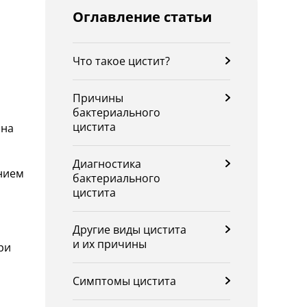
Оглавление статьи
Что такое цистит?
Причины
бактериального
цистита
ина
Диагностика
нием
бактериального
цистита
Другие виды цистита
и их причины
ри
Симптомы цистита