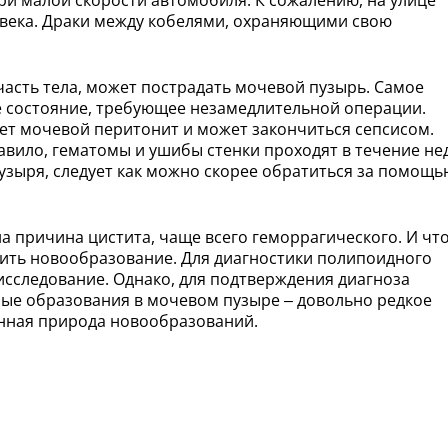
ри малой скорости автомобиля. К сожалению, на улице
ловека. Драки между кобелями, охраняющими свою
часть тела, может пострадать мочевой пузырь. Самое
е состояние, требующее незамедлительной операции.
т мочевой перитонит и может закончиться сепсисом.
вило, гематомы и ушибы стенки проходят в течение не
узыря, следует как можно скорее обратиться за помощь
а причина цистита, чаще всего геморрагического. И чт
нить новообразование. Для диагностики полипоидного
исследование. Однако, для подтверждения диагноза
ные образования в мочевом пузыре – довольно редкое
нная природа новообразований.