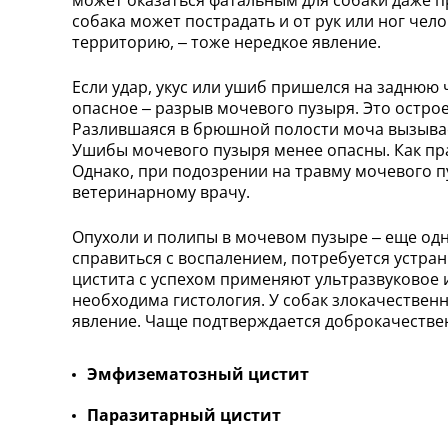
может оказаться фатальным для собаки даже п
собака может пострадать и от рук или ног че
территорию, – тоже нередкое явление.
Если удар, укус или ушиб пришелся на заднюю 
опасное – разрыв мочевого пузыря. Это остро
Разлившаяся в брюшной полости моча вызывае
Ушибы мочевого пузыря менее опасны. Как пра
Однако, при подозрении на травму мочевого п
ветеринарному врачу.
Опухоли и полипы в мочевом пузыре – еще одн
справиться с воспалением, потребуется устра
цистита с успехом применяют ультразвуковое 
необходима гистология. У собак злокачествен
явление. Чаще подтверждается доброкачестве
Эмфизематозный цистит
Паразитарный цистит