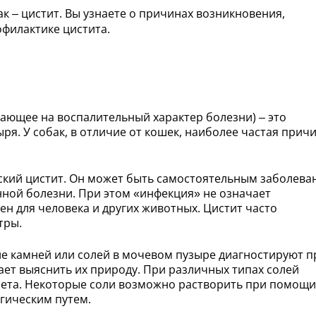
к – цистит. Вы узнаете о причинах возникновения,
офилактике цистита.
зывающее на воспалительный характер болезни) – это
я. У собак, в отличие от кошек, наиболее частая прич
ский цистит. Он может быть самостоятельным заболева
ной болезни. При этом «инфекция» не означает
сен для человека и других животных. Цистит часто
тры.
ие камней или солей в мочевом пузыре диагностируют п
ает выяснить их природу. При различных типах солей
иета. Некоторые соли возможно растворить при помощи
ргическим путем.