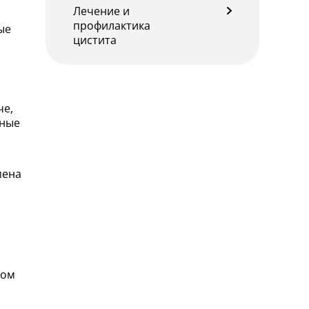
Лечение и
профилактика
ые
цистита
че,
пные
мена
вом