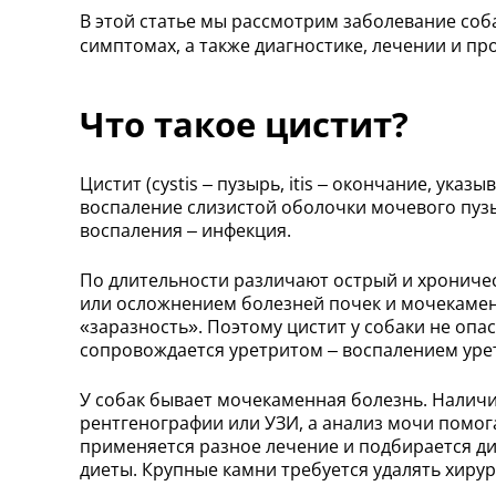
В этой статье мы рассмотрим заболевание соба
симптомах, а также диагностике, лечении и пр
Что такое цистит?
Цистит (cystis – пузырь, itis – окончание, ука
воспаление слизистой оболочки мочевого пузыр
воспаления – инфекция.
По длительности различают острый и хрониче
или осложнением болезней почек и мочекамен
«заразность». Поэтому цистит у собаки не опа
сопровождается уретритом – воспалением уре
У собак бывает мочекаменная болезнь. Налич
рентгенографии или УЗИ, а анализ мочи помог
применяется разное лечение и подбирается д
диеты. Крупные камни требуется удалять хиру