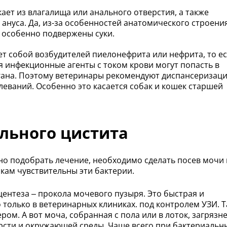
кает из влагалища или анального отверстия, а также
 ануса. Да, из-за особенностей анатомического строени
 особенно подвержены суки.
т собой возбудителей пиелонефрита или нефрита, то ес
я инфекционные агенты с током крови могут попасть в
гана. Поэтому ветеринары рекомендуют диспансеризац
еваний. Особенно это касается собак и кошек старшей
льного цистита
но подобрать лечение, необходимо сделать посев мочи 
икам чувствительны эти бактерии.
ентеза – прокола мочевого пузыря. Это быстрая и
 только в ветеринарных клиниках. под контролем УЗИ. 
ром. А вот моча, собранная с пола или в лоток, загрязн
рсти и окружающей среды. Чаще всего при бактериальн