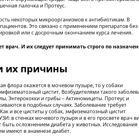
шечная палочка и Протеус.
ость некоторых микроорганизмов к антибиотикам. В
 пациентов. Это связано с применением препаратов без
зировкой или с досрочным окончанием курса лечения.
 врач. И их следует принимать строго по назначе
и их причины
ая флора окажется в мочевом пузыре, то у собаки
 эмфизематозный цистит. Возбудителями такого заболев
лы, Энтерококки и грибы – Актиномицеты. Протеус и
иваются в подобных случаях. Заболевание требует
Как и все циститы у собак, эмфизематозный цистит
ЗИ: в стенках мочевого пузыря и в его просвете врач в
т быть осложнением диабета у животных. Исследования
ем имеют в анамнезе диабет.