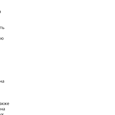
я
ть
ию
на
Также
ена
ых