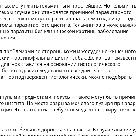
тных могут жить гельминты и простейшие. Но гельминт
 таком случае они становятся причиной паразитарного
в его стенках могут паразитировать нематоды и цестоды
птомы паразитарного цистита. Гельминтов в моче выявл
ные паразиты без клинической картины заболевания
ечения.
ся проблемами со стороны кожи и желудочно-кишечного
еский – эозинофильный цистит собак. До конца неизвестн
 диагноз ставится на основании гистологического
я берется для исследования после длительного
иагноз подтвержден гистологически, можно подобрать
ы тупыми предметами, покусы – также могут быть прич
о цистита. На месте разрыва мочевого пузыря при ава
акция. Эта патология требует немедленного хирургическ
 автомобильных дорог очень опасны. В случае аварии у