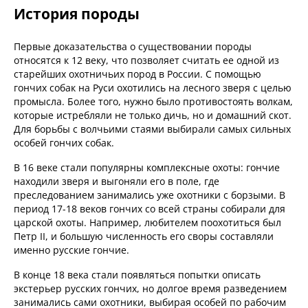
История породы
Первые доказательства о существовании породы
относятся к 12 веку, что позволяет считать ее одной из
старейших охотничьих пород в России. С помощью
гончих собак на Руси охотились на лесного зверя с целью
промысла. Более того, нужно было противостоять волкам,
которые истребляли не только дичь, но и домашний скот.
Для борьбы с волчьими стаями выбирали самых сильных
особей гончих собак.
В 16 веке стали популярны комплексные охоты: гончие
находили зверя и выгоняли его в поле, где
преследованием занимались уже охотники с борзыми. В
период 17-18 веков гончих со всей страны собирали для
царской охоты. Например, любителем поохотиться был
Петр II, и большую численность его своры составляли
именно русские гончие.
В конце 18 века стали появляться попытки описать
экстерьер русских гончих, но долгое время разведением
занимались сами охотники, выбирая особей по рабочим