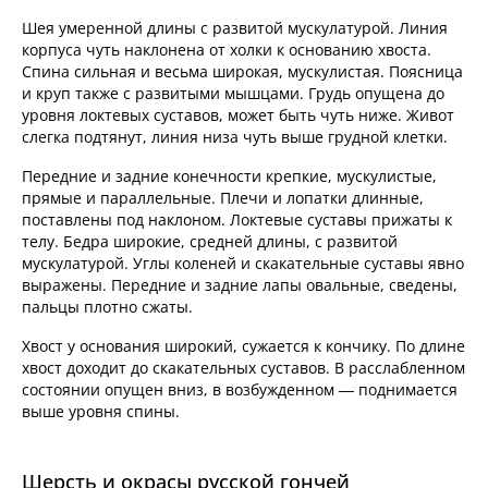
Шея умеренной длины с развитой мускулатурой. Линия
корпуса чуть наклонена от холки к основанию хвоста.
Спина сильная и весьма широкая, мускулистая. Поясница
и круп также с развитыми мышцами. Грудь опущена до
уровня локтевых суставов, может быть чуть ниже. Живот
слегка подтянут, линия низа чуть выше грудной клетки.
Передние и задние конечности крепкие, мускулистые,
прямые и параллельные. Плечи и лопатки длинные,
поставлены под наклоном. Локтевые суставы прижаты к
телу. Бедра широкие, средней длины, с развитой
мускулатурой. Углы коленей и скакательные суставы явно
выражены. Передние и задние лапы овальные, сведены,
пальцы плотно сжаты.
Хвост у основания широкий, сужается к кончику. По длине
хвост доходит до скакательных суставов. В расслабленном
состоянии опущен вниз, в возбужденном — поднимается
выше уровня спины.
Шерсть и окрасы русской гончей