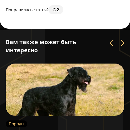
Понравилась статья?
2
Вам также может быть
интересно
Породы
П