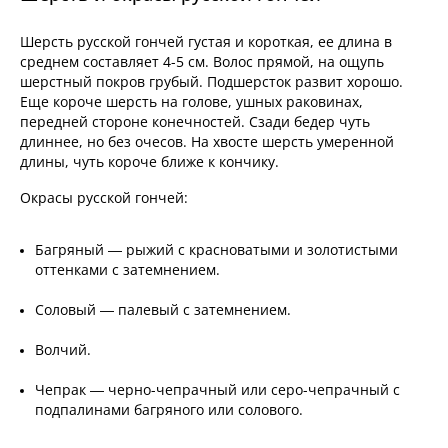
Шерсть русской гончей густая и короткая, ее длина в
среднем составляет 4-5 см. Волос прямой, на ощупь
шерстный покров грубый. Подшерсток развит хорошо.
Еще короче шерсть на голове, ушных раковинах,
передней стороне конечностей. Сзади бедер чуть
длиннее, но без очесов. На хвосте шерсть умеренной
длины, чуть короче ближе к кончику.
Окрасы русской гончей:
Багряный — рыжий с красноватыми и золотистыми
оттенками с затемнением.
Соловый — палевый с затемнением.
Волчий.
Чепрак — черно-чепрачный или серо-чепрачный с
подпалинами багряного или солового.