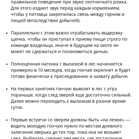
правильное поведение при звуке охотничьего рожка.
Для этого издают звук перед каждым кормлением,
чтобы у питомца закрепилась связь между горном и
пищей (впоследствии добычей).
Параллельно с этим важно отрабатывать выдержку
щенка, чтобы он приступал к приему пищи строго по
команде владельца, иначе в будущем на охоте он
может не сдержаться и полакомиться дичью.
Полноценная нагонка с вылазкой в лес начинается
примерно в 10 месяцев, когда гончая окрепнет и будет
готова физически к преследованию и захвату добычи.
На первых занятиях гончую вывозят в лес с утра
пораньше, когда след зверей еще достаточно сильный.
Далее можно переходить к вылазкам в разное время
суток.
Первые встречи со зверем должны быть «на лежке» —
водить молодую гончую нужно по местам дневного
залегания зверька до тех пор, пока она не возьмет
след. Выбирать следует тем места, где достаточное