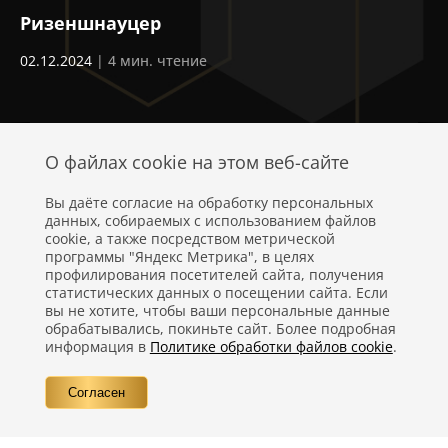
Ризеншнауцер
Н
02.12.2024
| 4 мин. чтение
19
О файлах cookie на этом веб-сайте
Вы даёте согласие на обработку персональных
данных, собираемых с использованием файлов
cookie, а также посредством метрической
программы "Яндекс Метрика", в целях
профилирования посетителей сайта, получения
статистических данных о посещении сайта. Если
Политика конфиденциальности
вы не хотите, чтобы ваши персональные данные
обрабатывались, покиньте сайт. Более подробная
Правовая информация
информация в
Политике обработки файлов cookie
.
Вопросы
Согласен
Контакты
©
Компания Nestlé, 2026 г. Все права защищены.