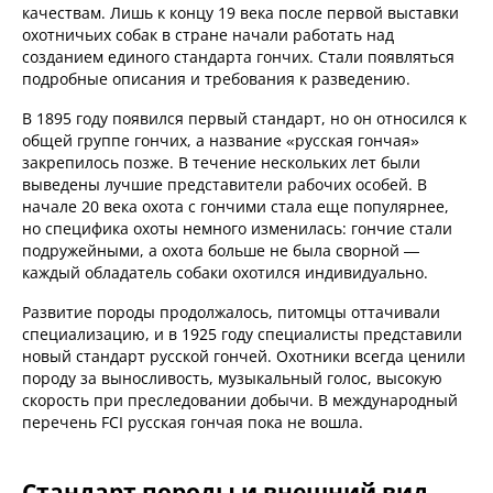
качествам. Лишь к концу 19 века после первой выставки
охотничьих собак в стране начали работать над
созданием единого стандарта гончих. Стали появляться
подробные описания и требования к разведению.
В 1895 году появился первый стандарт, но он относился к
общей группе гончих, а название «русская гончая»
закрепилось позже. В течение нескольких лет были
выведены лучшие представители рабочих особей. В
начале 20 века охота с гончими стала еще популярнее,
но специфика охоты немного изменилась: гончие стали
подружейными, а охота больше не была сворной —
каждый обладатель собаки охотился индивидуально.
Развитие породы продолжалось, питомцы оттачивали
специализацию, и в 1925 году специалисты представили
новый стандарт русской гончей. Охотники всегда ценили
породу за выносливость, музыкальный голос, высокую
скорость при преследовании добычи. В международный
перечень FCI русская гончая пока не вошла.
Стандарт породы и внешний вид