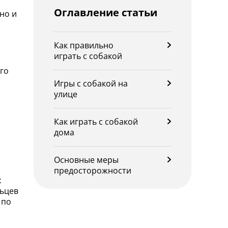
Оглавление статьи
но и
Как правильно
играть с собакой
его
Игры с собакой на
улице
Как играть с собакой
дома
Основные меры
предосторожности
х
льцев
 по