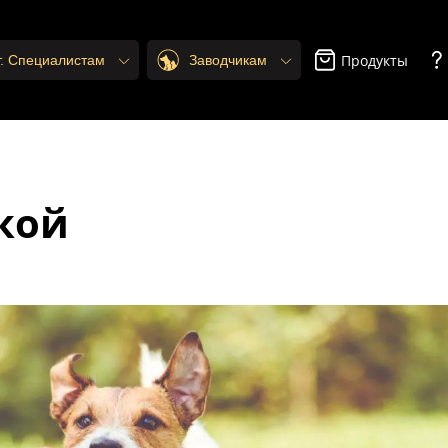
Продукты
т. Специалистам
Заводчикам
акой