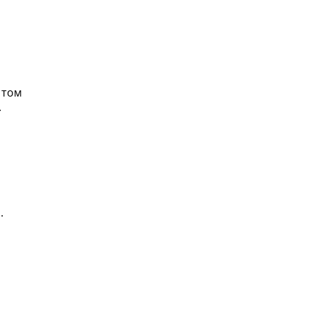
 том
.
.