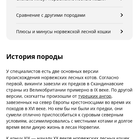
Сравнение с другими породами
Плюсы и минусы норвежской лесной кошки
История породы
У специалистов есть две основных версии
происхождения норвежских лесных котов. Согласно
первой, викинги завезли их предков в Скандинавские
страны из Великобритании примерно в IX веке. По другой
версии, скогкатты произошли от
турецких ангор
,
завезенных на север Европы крестоносцами во время их
походов в XVI веке. Но кем бы ни были их предки, они
сумели отлично приспособиться к суровым северным
условиям, ассимилировались с местными котами и долгое
время вели дикую жизнь в лесах Норвегии.
К концу XIX — началу XX веков норвежских лесных кошек