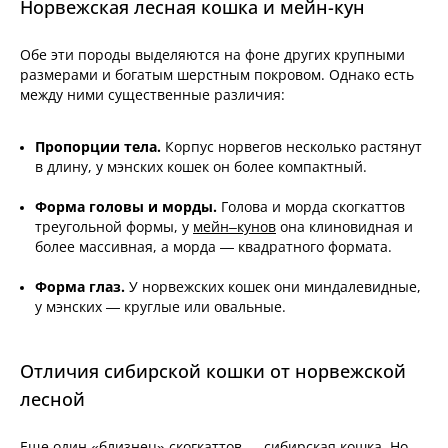
Норвежская лесная кошка и мейн-кун
Обе эти породы выделяются на фоне других крупными
размерами и богатым шерстным покровом. Однако есть
между ними существенные различия:
Пропорции тела.
Корпус норвегов несколько растянут
в длину, у мэнских кошек он более компактный.
Форма головы и морды.
Голова и морда скогкаттов
треугольной формы, у
мейн–кунов
она клиновидная и
более массивная, а морда — квадратного формата.
Форма глаз.
У норвежских кошек они миндалевидные,
у мэнских — круглые или овальные.
Отличия сибирской кошки от норвежской
лесной
Еще один «близнец» скогкаттов — сибирская кошка. Но