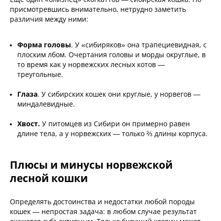
присмотревшись внимательно, нетрудно заметить
различия между ними:
Форма головы
. У «сибиряков» она трапециевидная, с
плоским лбом. Очертания головы и морды округлые, в
то время как у норвежских лесных котов —
треугольные.
Глаза
.
У сибирских кошек они круглые, у норвегов —
миндалевидные.
Хвост.
У питомцев из Сибири он примерно равен
длине тела, а у норвежских — только ⅔ длины корпуса.
Плюсы и минусы норвежской
лесной кошки
Определять достоинства и недостатки любой породы
кошек — непростая задача: в любом случае результат