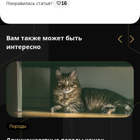
Понравилась статья?
16
Вам также может быть
интересно
Породы
Д
Длинношерстные породы кошек
П