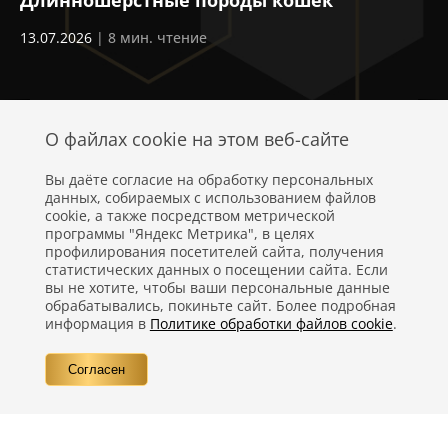
ев
13.07.2026
| 8 мин. чтение
03
О файлах cookie на этом веб-сайте
Вы даёте согласие на обработку персональных
данных, собираемых с использованием файлов
cookie, а также посредством метрической
программы "Яндекс Метрика", в целях
профилирования посетителей сайта, получения
статистических данных о посещении сайта. Если
Политика конфиденциальности
вы не хотите, чтобы ваши персональные данные
обрабатывались, покиньте сайт. Более подробная
Правовая информация
информация в
Политике обработки файлов cookie
.
Вопросы
Согласен
Контакты
©
Компания Nestlé, 2026 г. Все права защищены.
®
Владелец товарных знаков: