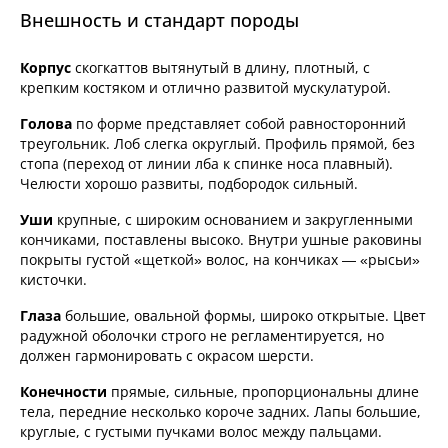
Внешность и стандарт породы
Корпус
скогкаттов вытянутый в длину, плотный, с
крепким костяком и отлично развитой мускулатурой.
Голова
по форме представляет собой равносторонний
треугольник. Лоб слегка округлый. Профиль прямой, без
стопа (переход от линии лба к спинке носа плавный).
Челюсти хорошо развиты, подбородок сильный.
Уши
крупные, с широким основанием и закругленными
кончиками, поставлены высоко. Внутри ушные раковины
покрыты густой «щеткой» волос, на кончиках — «рысьи»
кисточки.
Глаза
большие, овальной формы, широко открытые. Цвет
радужной оболочки строго не регламентируется, но
должен гармонировать с окрасом шерсти.
Конечности
прямые, сильные, пропорциональны длине
тела, передние несколько короче задних. Лапы большие,
круглые, с густыми пучками волос между пальцами.