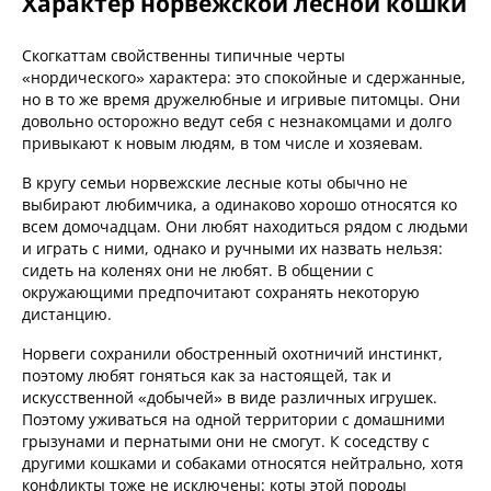
Характер норвежской лесной кошки
Скогкаттам свойственны типичные черты
«нордического» характера: это спокойные и сдержанные,
но в то же время дружелюбные и игривые питомцы. Они
довольно осторожно ведут себя с незнакомцами и долго
привыкают к новым людям, в том числе и хозяевам.
В кругу семьи норвежские лесные коты обычно не
выбирают любимчика, а одинаково хорошо относятся ко
всем домочадцам. Они любят находиться рядом с людьми
и играть с ними, однако и ручными их назвать нельзя:
сидеть на коленях они не любят. В общении с
окружающими предпочитают сохранять некоторую
дистанцию.
Норвеги сохранили обостренный охотничий инстинкт,
поэтому любят гоняться как за настоящей, так и
искусственной «добычей» в виде различных игрушек.
Поэтому уживаться на одной территории с домашними
грызунами и пернатыми они не смогут. К соседству с
другими кошками и собаками относятся нейтрально, хотя
конфликты тоже не исключены: коты этой породы