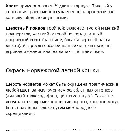
Хвост
примерно равен ⅔ длины корпуса. Толстый у
основания, равномерно сужается по направлению к
кончику, обильно опушенный.
Шерстный покров
тройной: включает густой и мягкий
подшерсток, жесткий остевой волос и длинный
покровный волос (на спине, боках и верхней части
хвоста). У взрослых особей на шее четко выражены
«грива» и «манишка», на лапах — «штанишки».
Окрасы норвежской лесной кошки
Шерсть норвегов может быть окрашена практически в
любой цвет, за исключением ослабленных оттенков
(лиловый, шоколад, фавн, циннамон и др.). Также не
допускаются акромеланические окрасы, которые могут
быть получены только путем межпородного
скрещивания.