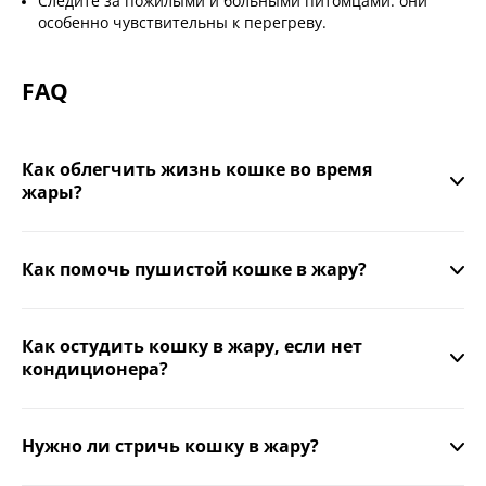
Следите за пожилыми и больными питомцами: они
особенно чувствительны к перегреву.
FAQ
Как облегчить жизнь кошке во время
жары?
Создайте прохладные зоны, обеспечьте доступ к воде и
ограничьте активность днём.
Как помочь пушистой кошке в жару?
Регулярно вычёсывайте, дайте доступ к прохладным
помещениям и используйте охлаждающие коврики.
Как остудить кошку в жару, если нет
кондиционера?
Протирайте лапы и живот влажной салфеткой,
затемняйте окна, используйте вентилятор (не направляя
Нужно ли стричь кошку в жару?
на кошку).