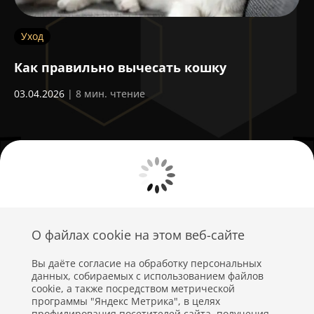
Уход
З
Как правильно вычесать кошку
П
ш
03.04.2026
| 8 мин. чтение
22
О файлах cookie на этом веб-сайте
Вы даёте согласие на обработку персональных
данных, собираемых с использованием файлов
cookie, а также посредством метрической
программы "Яндекс Метрика", в целях
профилирования посетителей сайта, получения