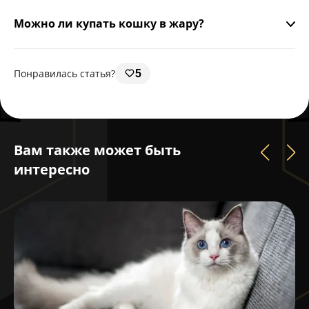
Как правило, нет. Шерсть защищает кожу от перегрева и
солнечных ожогов.
Можно ли купать кошку в жару?
Можно, если питомец спокойно переносит воду, но чаще
достаточно протирания.
Понравилась статья?
5
Вам также может быть
интересно