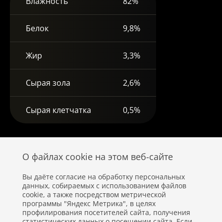
Влажность
82%
Белок
9,8%
Жир
3,3%
Сырая зола
2,6%
Сырая клетчатка
0,5%
О файлах cookie на этом веб-сайте
Вы даёте согласие на обработку персональных
данных, собираемых с использованием файлов
cookie, а также посредством метрической
программы "Яндекс Метрика", в целях
профилирования посетителей сайта, получения
статистических данных о посещении сайта. Если