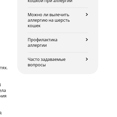
кошкой при аллергии
Можно ли вылечить
аллергию на шерсть
кошек
Профилактика
аллергии
и
Часто задаваемые
вопросы
тях.
В
ела
ния
й