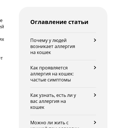
ые
Оглавление статьи
ей
ях
Почему у людей
возникает аллергия
на кошек
ет
Как проявляется
аллергия на кошек:
частые симптомы
Как узнать, есть ли у
вас аллергия на
кошек
Можно ли жить с