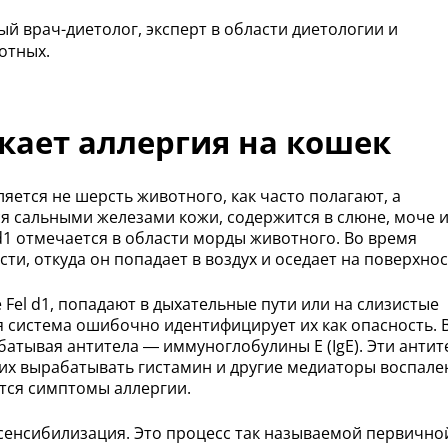
й врач-диетолог, эксперт в области диетологии и
отных.
кает аллергия на кошек
ется не шерсть животного, как часто полагают, а
ся сальными железами кожи, содержится в слюне, моче 
d1 отмечается в области морды животного. Во время
ти, откуда он попадает в воздух и оседает на поверхнос
Fel d1, попадают в дыхательные пути или на слизистые
 система ошибочно идентифицирует их как опасность. 
батывая антитела — иммуноглобулины Е (IgE). Эти антит
 их вырабатывать гистамин и другие медиаторы воспале
тся симптомы аллергии.
сенсибилизация. Это процесс так называемой первично