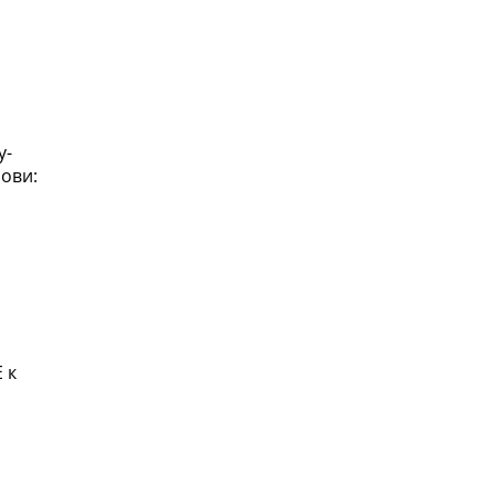
у-
ови:
 к