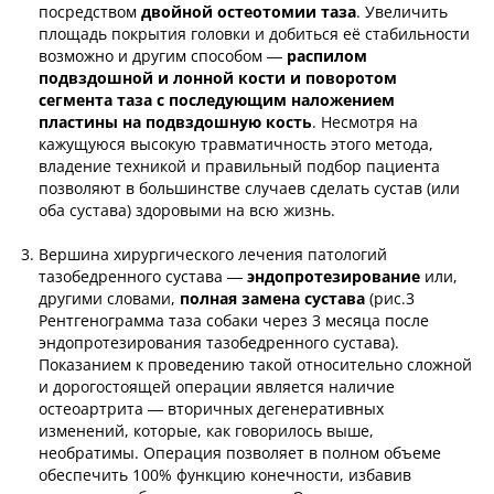
посредством
двойной остеотомии таза
. Увеличить
площадь покрытия головки и добиться её стабильности
возможно и другим способом —
распилом
подвздошной и лонной кости и поворотом
сегмента таза с последующим наложением
пластины на подвздошную кость
. Несмотря на
кажущуюся высокую травматичность этого метода,
владение техникой и правильный подбор пациента
позволяют в большинстве случаев сделать сустав (или
оба сустава) здоровыми на всю жизнь.
Вершина хирургического лечения патологий
тазобедренного сустава —
эндопротезирование
или,
другими словами,
полная замена сустава
(рис.3
Рентгенограмма таза собаки через 3 месяца после
эндопротезирования тазобедренного сустава).
Показанием к проведению такой относительно сложной
и дорогостоящей операции является наличие
остеоартрита — вторичных дегенеративных
изменений, которые, как говорилось выше,
необратимы. Операция позволяет в полном объеме
обеспечить 100% функцию конечности, избавив