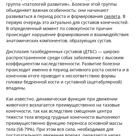
группа «патологий развития». Болезни этой группы
объединяет важная особенность: они начинают
развиваться в период роста и формирования
скелета
. В
первую очередь это актуально для суставов конечностей.
В определенный момент по совокупности причин
происходит нарушение формирования и взаимодействия
анатомических компонентов, образующих сустав.
Дисплазия тазобедренных суставов (ДТБС) — широко
распространенное среди собак заболевание с высоким
коэффициентом наследственности. Развитие болезни
происходит именно в период активного роста скелета и в
конечном итоге приводит к несоответствию формы
головки бедренной кости и суставной (ацетабулярной)
впадины.
Как известно, динамическая функция при движении
животного возлагается преимущественно на тазовые
конечности, так как вследствие смещения центра
тяжести тела вперед грудные конечности выполняют
преимущественно функцию переноса основной массы
тела (58-79%). При этом вся сила, необходимая для
поступательного движения вперед, передается через