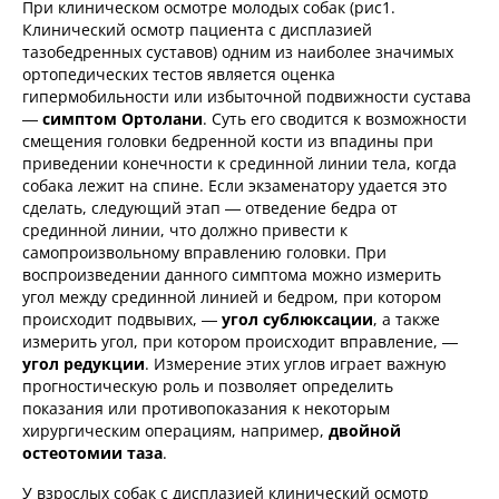
При клиническом осмотре молодых собак (рис1.
Клинический осмотр пациента с дисплазией
тазобедренных суставов) одним из наиболее значимых
ортопедических тестов является оценка
гипермобильности или избыточной подвижности сустава
—
симптом Ортолани
. Суть его сводится к возможности
смещения головки бедренной кости из впадины при
приведении конечности к срединной линии тела, когда
собака лежит на спине. Если экзаменатору удается это
сделать, следующий этап — отведение бедра от
срединной линии, что должно привести к
самопроизвольному вправлению головки. При
воспроизведении данного симптома можно измерить
угол между срединной линией и бедром, при котором
происходит подвывих, —
угол сублюксации
, а также
измерить угол, при котором происходит вправление, —
угол редукции
. Измерение этих углов играет важную
прогностическую роль и позволяет определить
показания или противопоказания к некоторым
хирургическим операциям, например,
двойной
остеотомии таза
.
У взрослых собак с дисплазией клинический осмотр