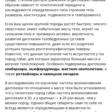
образом зависит от генетической передачи и
наследуемости определенного типа строения тела,
размеров, конституции, подвижности и темперамента.
Если ваш щенок крупной породы растет быстрее, чем его
сверстники, имеет избыточную массу тела, играет на
скользком полу и чрезмерно активен, вероятность
развития дисплазии тазобедренных суставов
существенно повышается, даже если его родители
успешно прошли рентгенографическую поверку.
Известно, что данная патология часто встречается у тех
пород собак, для которых характерна большая масса и
могучее телосложение. Особенно подвержены дисплазии
сенбернары, ньюфаундленды, мастино-неополитано
, а
также
ротвейлеры и немецкие овчарки
.
В исследованиях по изучению частоты возникновения
дисплазии по отношению к массе тела было установлено,
что у гигантских пород собак частота возникновения
дисплазии в 50, а у крупных — в 20 раз выше, чем у
мелких пород. Однако общие габариты сами по себе не
всегда являются определяющими в вероятности