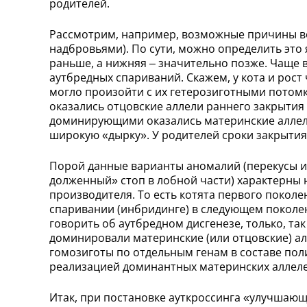
родителей.
Рассмотрим, например, возможные причины воз
надбровьями). По сути, можно определить это 
раньше, а нижняя – значительно позже. Чаще 
аутбредных спариваний. Скажем, у кота и рост
могло произойти с их гетерозиготными потомк
оказались отцовские аллели раннего закрытия
доминирующими оказались материнские аллели. 
широкую «дырку». У родителей сроки закрытия
Порой данные варианты аномалий (перекусы и 
долженный» стоп в лобной части) характерны 
производителя. То есть котята первого покол
спаривании (инбридинге) в следующем поколе
говорить об аутбредном дисгенезе, только, та
доминировали материнские (или отцовские) ал
гомозиготы по отдельным генам в составе поли
реализацией доминантных материнских аллелей
Итак, при постановке ауткроссинга «улучшающ