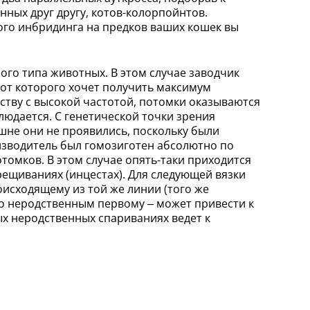
ных друг другу, котов-колорпойнтов.
ого инбридинга на предков ваших кошек вы
го типа животных. В этом случае заводчик
 от которого хочет получить максимум
ству с высокой частотой, потомки оказываются
юдается. С генетической точки зрения
ешне они не проявились, поскольку были
изводитель был гомозиготен абсолютно по
томков. В этом случае опять-таки приходится
рещиваниях (инцестах). Для следующей вязки
исходящему из той же линии (того же
но неродственным первому – может привести к
х неродственных спариваниях ведет к