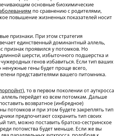
беспечивающим основные биохимические
аболеваниям
по сравнению с родителями,
еское повышение жизненных показателей носит
вые признаки. При этом стратегия
отвечает единственный доминантный аллель,
с признак проявился у потомков. Но
 длинной шерсти, избыточного подшерстка и
, чужеродных генов избавиться. Если тип ваших
» ненужные гены будет проще всего,
степени представителями вашего питомника.
олорпойнт
), то в первом поколении от ауткросса
» аллель перейдет ко всем потомкам. Дальше
поставить возвратное (инбредное)
ны потомков и при этом будете закреплять тип
одчики предпочитают сохранить тип своих
ый тип, можно поставить братско-сестринское
реди потомства будет меньше. Если же вы
 два параллельных ауткросса, подобрав к