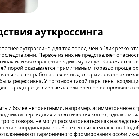
ствия ауткроссинга
паснее ауткроссинг. Для тех пород, чей облик резко отл
оследствиями. Первое из них не представляет опасност
типа» или «возвращение к дикому типу». Выражается он
й порой оказывается примитивным, гораздо проще роди
аны за счет работы различных, сформированных незави
была рецессивна. У потомков такой пары гены, входящие
для породы рецессивные аллели внешне не проявляются
ыть и более неприятными, например, асимметричное стр
одчикам персидских и экзотических кошек, однако можн
строго говоря, не могут рассматриваться как наследстве
рушение координации в работе генных комплексов. Подо
ь отклонения от гармоничного формирования особи из-з