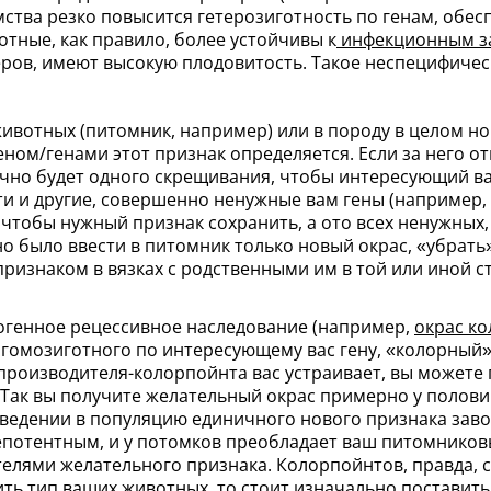
омства резко повысится гетерозиготность по генам, о
тные, как правило, более устойчивы к
инфекционным з
меров, имеют высокую плодовитость. Такое неспецифич
ивотных (питомник, например) или в породу в целом но
геном/генами этот признак определяется. Если за него 
очно будет одного скрещивания, чтобы интересующий ва
и и другие, совершенно ненужные вам гены (например,
, чтобы нужный признак сохранить, а ото всех ненужных
но было ввести в питомник только новый окрас, «убрать
ризнаком в вязках с родственными им в той или иной 
огенное рецессивное наследование (например,
окрас к
, гомозиготного по интересующему вас гену, «колорный
производителя-колорпойнта вас устраивает, вы можете 
. Так вы получите желательный окрас примерно у полови
 введении в популяцию единичного нового признака зав
епотентным, и у потомков преобладает ваш питомников
елями желательного признака. Колорпойнтов, правда, с
ть тип ваших животных, то стоит изначально поставить