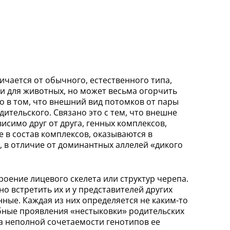
ичается от обычного, естественного типа,
и для животных, но может весьма огорчить
о в том, что внешний вид потомков от пары
тельского. Связано это с тем, что внешне
симо друг от друга, генных комплексов,
 в состав комплексов, оказываются в
, в отличие от доминантных аллелей «дикого
оение лицевого скелета или структур черепа.
о встретить их и у представителей других
нные. Каждая из них определяется не каким-то
бные проявления «нестыковки» родительских
а неполной сочетаемости генотипов ее