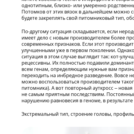
однотипным, близко- или умеренно родственны
Потомков от этих вязок в дальнейшем можно с
будете закреплять свой питомниковый тип, о
По-другому ситуация складывается, если неро
имеет дело с новым производителем более про
современных признаков. Если этот производит
улучшенными уже в первом поколении. Однако 
ситуация в этом случае выглядит так: кот-улу
рецессивны. Их полностью подавили доминантн
всем генам, определяющим нужные вам признак
переходить на инбредное разведение. Вовсе не
можно воспользоваться производителем такого
питомника). А вот повторный ауткросс – нова
не самым приятным последствиям. Постоянный
нарушению равновесия в геноме, в результат
Экстремальный тип, строение головы, профиль