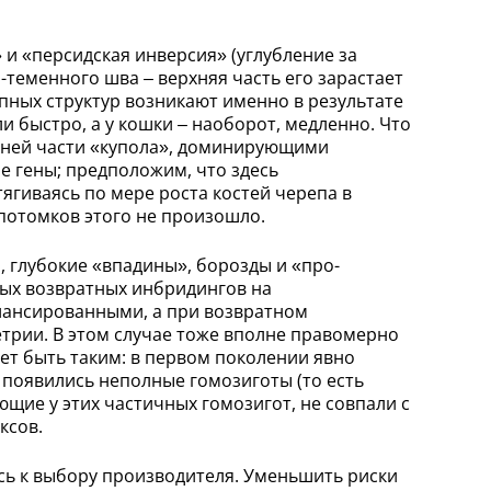
и «персидская инверсия» (углубление за
-теменного шва – верхняя часть его зарастает
пных структур возникают именно в результате
и быстро, а у кошки – наоборот, медленно. Что
рхней части «купола», доминирующими
е гены; предположим, что здесь
ягиваясь по мере роста костей черепа в
 потомков этого не произошло.
 глубокие «впадины», борозды и «про-
вых возвратных инбридингов на
алансированными, а при возвратном
рии. В этом случае тоже вполне правомерно
жет быть таким: в первом поколении явно
 появились неполные гомозиготы (то есть
ющие у этих частичных гомозигот, не совпали с
ксов.
сь к выбору производителя. Уменьшить риски