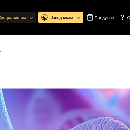
Продукты
О
 Специалистам
Заводчикам
г