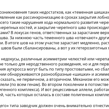
никновения таких недостатков, как «теменная шишка» 
явление как рассинхронизацию в сроках закрытия лобно
всего такие нарушения хода нормального развития чере
 черепных костей, и закрытие черепного шва происходил
ами? В локусах генов, ответственных за зарастание ве
 шва. За нижнюю часть теменного шва «отвечают» други
В итоге шов на этом участке зарастает медленно, раст
 швов были сбалансированы, а вот у их гетерозиготных
недокусы, различные асимметрии челюстей или черепа,
не только для неродственного разведения, но и для пер
ения ауткросса могут быть по типу простоватыми, но сб
нии обнаруживаются разнообразные «шишки» и асиммет
к сказать, не первичном, а вторичном. Механизм его мо
лели (по всем генам). Во втором поколении в потомстве
генного комплекса). И вот рецессивные аллели, работа
, часть которых осталась в составе полигенных компле
его» типа заводчик должен очень внимательно отнести