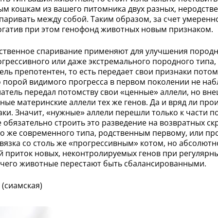
м кошкам из вашего питомника двух разных, неродствен
паривать между собой. Таким образом, за счет умеренн
богатив при этом генофонд животных новым признаком.
дственное спаривание применяют для улучшения породно
грессивного или даже экстремального породного типа,
ель препотентен, то есть передает свои признаки потом
порой видимого прогресса в первом поколении не набл
чшатель передал потомству свои «ценные» аллели, но вн
ые материнские аллели тех же генов. Да и вряд ли про
и. Значит, «нужные» аллели перешли только к части по
 обязательно строить это разведение на возвратных ск
 же современного типа, родственным первому, или про
я вязка со столь же «прогрессивным» котом, но абсолют
 приток новых, неконтролируемых генов при регулярны
е чего животные перестают быть сбалансированными.
 (сиамская)