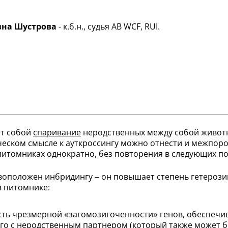
на Шустрова
- к.б.н., судья АВ WCF, RUI.
ет собой
спаривание
неродственных между собой животны
ческом смысле к ауткроссингу можно отнести и межпоро
питомниках однократно, без повторения в следующих по
воположен инбридингу – он повышает степень гетерози
в питомнике:
есть чрезмерной «загомозигоченности» генов, обеспе
го с неродственным партнером (который также может б