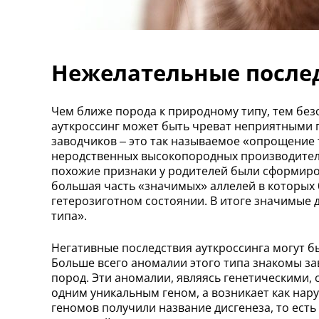
Нежелательные послед
Чем ближе порода к природному типу, тем безо
ауткроссинг может быть чреват неприятными п
заводчиков – это так называемое «опрощение 
неродственных высокопородных производителе
похожие признаки у родителей были сформиров
большая часть «значимых» аллелей в которых 
гетерозиготном состоянии. В итоге значимые 
типа».
Негативные последствия ауткроссинга могут б
Больше всего аномалии этого типа знакомы зав
пород. Эти аномалии, являясь генетическими, 
одним уникальным геном, а возникает как на
геномов получили название дисгенеза, то ест