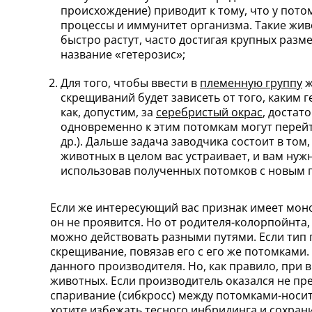
происхождение) приводит к тому, что у пот
процессы и иммунитет организма. Такие живо
быстро растут, часто достигая крупных раз
название «гетерозис»;
Для того, чтобы ввести в
племенную группу
ж
скрещиваний будет зависеть от того, каким 
как, допустим, за
серебристый окрас
, достат
одновременно к этим потомкам могут перейт
др.). Дальше задача заводчика состоит в том
животных в целом вас устраивает, и вам нуж
использовав полученных потомков с новым п
Если же интересующий вас признак имеет мон
он не проявится. Но от родителя-колорпойнта
можно действовать разными путями. Если тип 
скрещивание, повязав его с его же потомками
данного производителя. Но, как правило, при
животных. Если производитель оказался не пр
спаривание (сибкросс) между потомками-носит
хотите избежать тесного инбридинга и сохрани