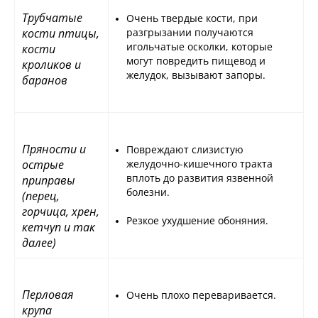
Трубчатые
Очень твердые кости, при
кости птицы,
разгрызании получаются
игольчатые осколки, которые
кости
могут повредить пищевод и
кроликов и
желудок, вызывают запоры.
баранов
Пряности и
Повреждают слизистую
острые
желудочно-кишечного тракта
вплоть до развития язвенной
приправы
болезни.
(перец,
горчица, хрен,
Резкое ухудшение обоняния.
кетчуп и так
далее)
Перловая
Очень плохо переваривается.
крупа