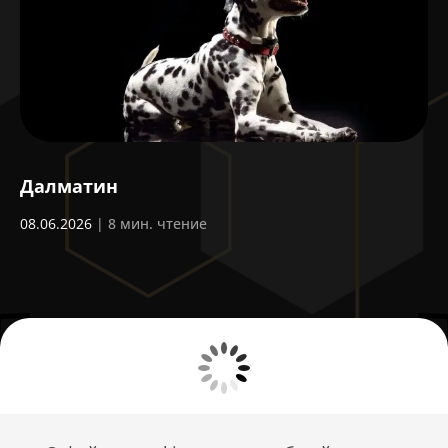
Далматин
З
ш
08.06.2026
| 8 мин. чтение
14