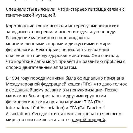
Специалисты выяснили, что экстерьер питомца связан с
генетической мутацией.
Коротконогие кошки вызвали интерес у американских
заводчиков, они решили вывести отдельную породу.
Разведение манчкинов сопровождалось
многочисленными спорами и дискуссиями в мире
фелинологии. Некоторые специалисты выражали
опасения по поводу здоровья животных. Они считали,
что короткие лапы могут привести к развитию проблем с
опорно-двигательным аппаратом.
В 1994 году порода манчкин была официально признана
Международной федерацией кошек (FIFe), что дало толчок
к ее дальнейшему развитию и популяризации. Позже
манчкины были признаны и другими крупными
фелинологическими организациями: TICA (The
International Cat Association) и CFA (Cat Fanciers’
Association). Сегодня эти питомцы встречаются во всем
мире, но они все же считаются
редкой породой
.