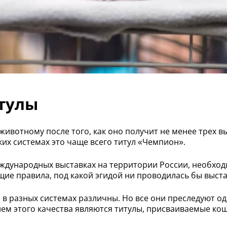
тулы
 животному после того, как оно получит не менее трех 
ких системах это чаще всего титул «Чемпион».
еждународных выставках на территории России, необход
щие правила, под какой эгидой ни проводилась бы выста
 в разных системах различны. Но все они преследуют од
м этого качества являются титулы, присваиваемые кош