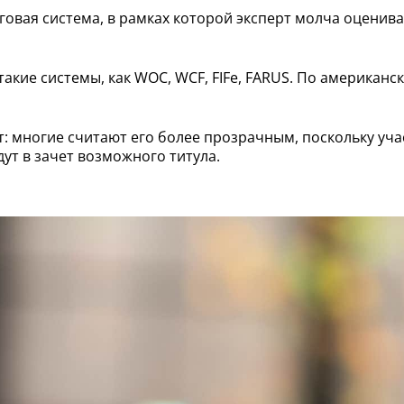
овая система, в рамках которой эксперт молча оценива
кие системы, как WOC, WCF, FIFe, FARUS. По американски
: многие считают его более прозрачным, поскольку уч
дут в зачет возможного титула.