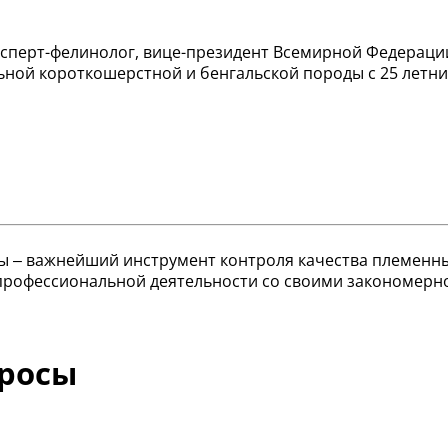
ксперт-фелинолог, вице-президент Всемирной Федерации
ьной короткошерстной и бенгальской породы с 25 летни
ы – важнейший инструмент контроля качества племенн
 профессиональной деятельности со своими закономерно
просы