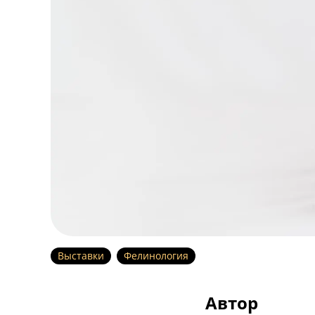
Выставки
Фелинология
Автор