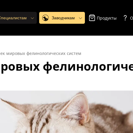
Продукты
О
 Специалистам
Заводчикам
ек мировых фелинологических систем
ровых фелинологиче