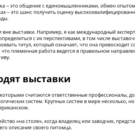
вка – это общение с единомышленниками, обмен опытом,
вках – это шанс получить оценку высококвалифицированн
оды.
 вне выставки. Например, я как международный экспер
определиться с их перспективами, в том числе выставо
воевать титул, который означает, что она превосходит с
, что племенная работа ведется в правильном направле
иву.
одят выставки
 с которыми считаются ответственные профессионалы, 
ических систем. Крупных систем в мире несколько, но 
ериканском.
йство «на столе», когда владелец или заводчик, предс
него описание своего питомца.