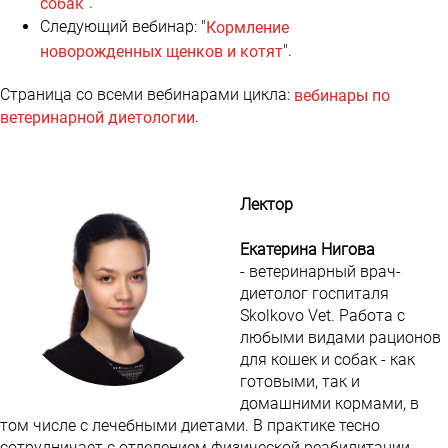
".
собак
Следующий вебинар: "
Кормление
".
новорожденных щенков и котят
Страница со всеми вебинарами цикла:
вебинары по
.
ветеринарной диетологии
Лектор
Екатерина Нигова
- ветеринарный врач-
диетолог госпиталя
Skolkovo Vet. Работа с
любыми видами рационов
для кошек и собак - как
готовыми, так и
домашними кормами, в
том числе с лечебными диетами. В практике тесно
сотрудничает с отделением физической реабилитации.