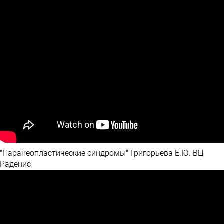
"Паранеопластические синдромы" Григорьева Е.Ю. ВЦ
Раденис