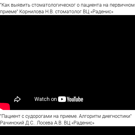
"Как выявить стоматологическог о пациента на первичном
приеме" Корнилова Н.В. стоматолог ВЦ «Раденис»
"Пациент с судорогами на приеме. Алгоритм диегностики"
Рачинский Д.С.. Лосева А.В. ВЦ «Раденис»