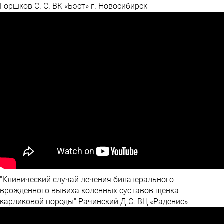
Горшков С. С. ВК «Бэст» г. Новосибирск
"Клинический случай лечения билатерального
врожденного вывиха коленных суставов щенка
карликовой породы" Рачинский Д.С. ВЦ «Раденис»