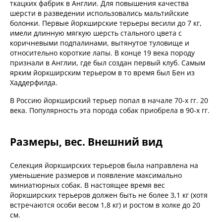
ткацких фабрик в Англии. Для повышения качества
шерсти в разведении использовались мальтийские
болонки. Первые йоркширские терьеры весили до 7 кг,
имели длинную мягкую шерсть стального цвета с
коричневыми подпалинами, вытянутое туловище и
относительно короткие лапы. В конце 19 века породу
признали в Англии, где был создан первый клуб. Самым
ярким йоркширским терьером в то время был Бен из
Хаддерфилда.
В Россию йоркширский терьер попал в начале 70-х гг. 20
века. Популярность эта порода собак приобрела в 90-х гг.
Размеры, вес. Внешний вид
Селекция йоркширских терьеров была направлена на
уменьшение размеров и появление максимально
миниатюрных собак. В настоящее время вес
йоркширских терьеров должен быть не более 3,1 кг (хотя
встречаются особи весом 1,8 кг) и ростом в холке до 20
см.