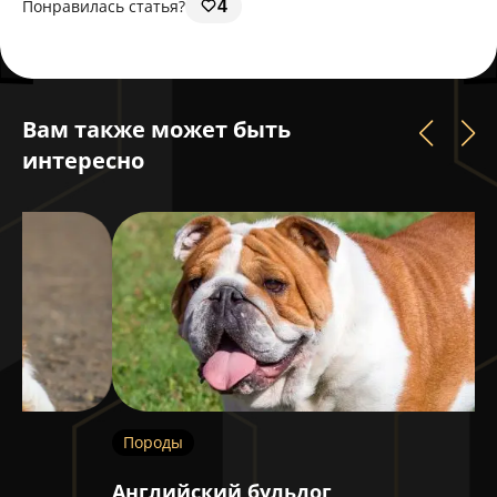
Понравилась статья?
4
Вам также может быть
интересно
Породы
П
Английский бульдог
Р