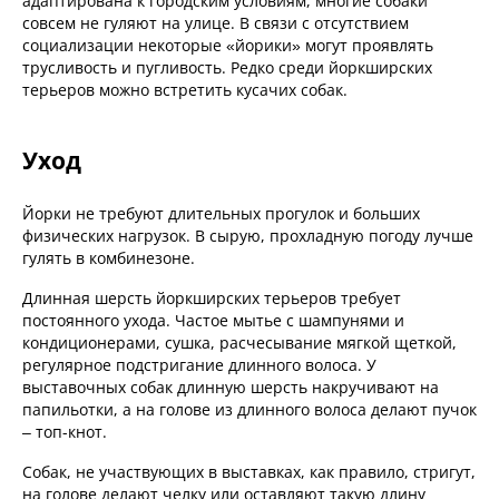
адаптирована к городским условиям, многие собаки
совсем не гуляют на улице. В связи с отсутствием
социализации некоторые «йорики» могут проявлять
трусливость и пугливость. Редко среди йоркширских
терьеров можно встретить кусачих собак.
Уход
Йорки не требуют длительных прогулок и больших
физических нагрузок. В сырую, прохладную погоду лучше
гулять в комбинезоне.
Длинная шерсть йоркширских терьеров требует
постоянного ухода. Частое мытье с шампунями и
кондиционерами, сушка, расчесывание мягкой щеткой,
регулярное подстригание длинного волоса. У
выставочных собак длинную шерсть накручивают на
папильотки, а на голове из длинного волоса делают пучок
– топ-кнот.
Собак, не участвующих в выставках, как правило, стригут,
на голове делают челку или оставляют такую длину