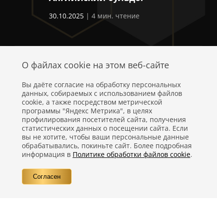
30.10.2025
| 4 мин. чтение
20
О файлах cookie на этом веб-сайте
Вы даёте согласие на обработку персональных
данных, собираемых с использованием файлов
cookie, а также посредством метрической
программы "Яндекс Метрика", в целях
профилирования посетителей сайта, получения
статистических данных о посещении сайта. Если
Политика конфиденциальности
вы не хотите, чтобы ваши персональные данные
обрабатывались, покиньте сайт. Более подробная
Правовая информация
информация в
Политике обработки файлов cookie
.
Вопросы
Согласен
Контакты
©
Компания Nestlé, 2026 г. Все права защищены.
®
Владелец товарных знаков: